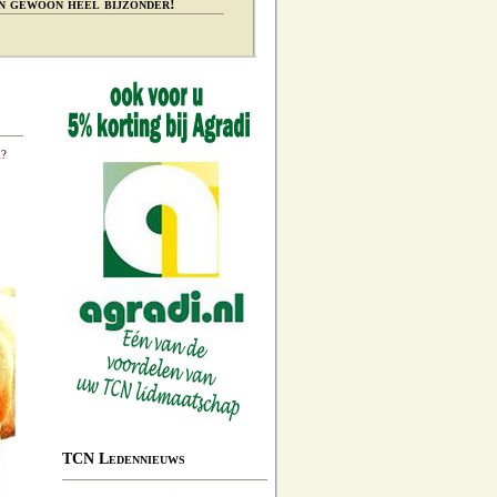
n gewoon heel bijzonder!
k?
TCN Ledennieuws