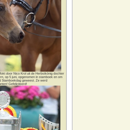
fokt door Nico Krol uit de Herbstkönig dochter
dern, op 5 juni, opgenomen in stamboek en om
CN Stamboekdag geweest. Ze werd
nten! Gefeliciteerd!