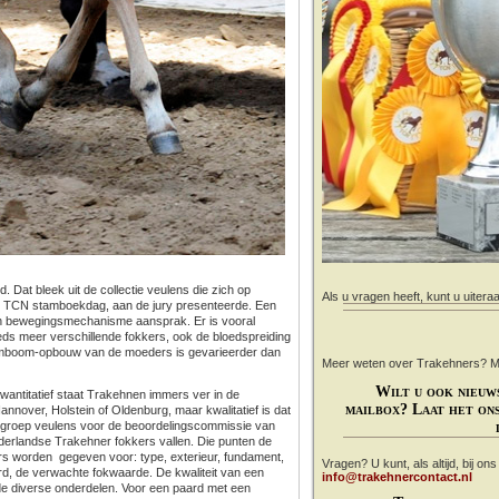
Dat bleek uit de collectie veulens die zich op
Als u vragen heeft, kunt u uitera
kse TCN stamboekdag, aan de jury presenteerde. Een
 en bewegingsmechanisme aansprak. Er is vooral
teeds meer verschillende fokkers, ook de bloedspreiding
tamboom-opbouw van de moeders is gevarieerder dan
Meer weten over Trakehners? Mail
Wilt u ook nieuw
 Kwantitatief staat Trakehnen immers ver in de
mailbox? Laat het ons
over, Holstein of Oldenburg, maar kwalitatief is dat
jke groep veulens voor de beoordelingscommissie van
derlandse Trakehner fokkers vallen. Die punten de
ers worden gegeven voor: type, exterieur, fundament,
Vragen? U kunt, als altijd, bij on
eerd, de verwachte fokwaarde. De kwaliteit van een
info@trakehnercontact.nl
 de diverse onderdelen. Voor een paard met een