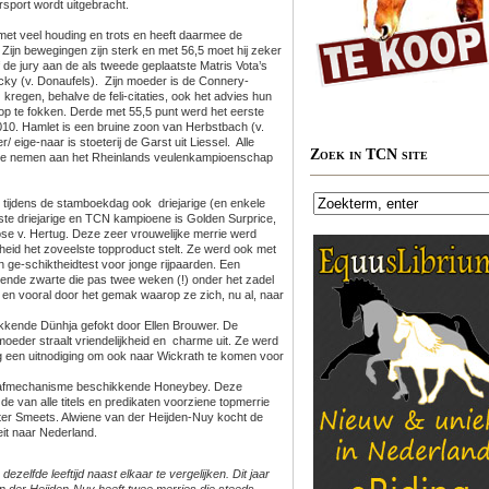
port wordt uitgebracht.
met veel houding en trots en heeft daarmee de
Zijn bewegingen zijn sterk en met 56,5 moet hij zeker
de jury aan de als tweede geplaatste Matris Vota’s
ky (v. Donaufels). Zijn moeder is de Connery-
 kregen, behalve de feli-citaties, ook het advies hun
p te fokken. Derde met 55,5 punt werd het eerste
010. Hamlet is een bruine zoon van Herbstbach (v.
 eige-naar is stoeterij de Garst uit Liessel. Alle
Zoek in TCN site
el te nemen aan het Rheinlands veulenkampioenschap
tijdens de stamboekdag ook driejarige (en enkele
te driejarige en TCN kampioene is Golden Surprice,
ose v. Hertug. Deze zeer vrouwelijke merrie werd
heid het zoveelste topproduct stelt. Ze werd ook met
 ge-schiktheidtest voor jonge rijpaarden. Een
rende zwarte die pas twee weken (!) onder het zadel
ur en vooral door het gemak waarop ze zich, nu al, naar
kkende Dünhja gefokt door Ellen Brouwer. De
oeder straalt vriendelijkheid en charme uit. Ze werd
g een uitnodiging om ook naar Wickrath te komen voor
drafmechanisme beschikkende Honeybey. Deze
 de van alle titels en predikaten voorziene topmerrie
ter Smeets. Alwiene van der Heijden-Nuy kocht de
it naar Nederland.
dezelfde leeftijd naast elkaar te vergelijken. Dit jaar