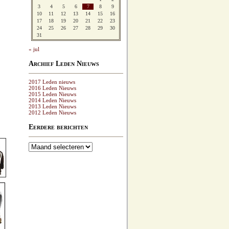
3
4
5
6
7
8
9
10
11
12
13
14
15
16
17
18
19
20
21
22
23
24
25
26
27
28
29
30
31
« jul
Archief Leden Nieuws
2017 Leden nieuws
2016 Leden Nieuws
2015 Leden Nieuws
2014 Leden Nieuws
2013 Leden Nieuws
2012 Leden Nieuws
Eerdere berichten
Eerdere
berichten