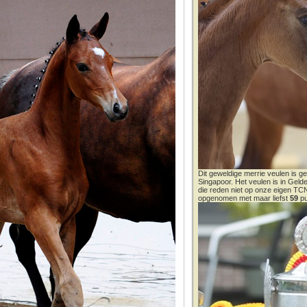
Dit geweldige merrie veulen is ge
Singapoor. Het veulen is in Gel
die reden niet op onze eigen T
opgenomen met maar liefst
59
pu