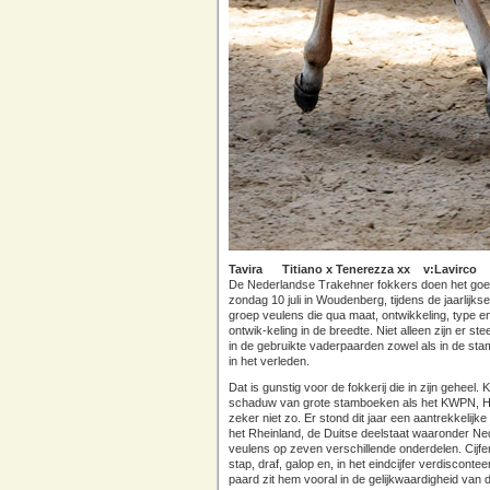
Tavira Titiano x Tenerezza xx v:Lavirco
De Nederlandse Trakehner fokkers doen het goed. 
zondag 10 juli in Woudenberg, tijdens de jaarlij
groep veulens die qua maat, ontwikkeling, type
ontwik-keling in de breedte. Niet alleen zijn er s
in de gebruikte vaderpaarden zowel als in de s
in het verleden.
Dat is gunstig voor de fokkerij die in zijn geheel.
schaduw van grote stamboeken als het KWPN, Hann
zeker niet zo. Er stond dit jaar een aantrekkeli
het Rheinland, de Duitse deelstaat waaronder Ne
veulens op zeven verschillende onderdelen. Cijf
stap, draf, galop en, in het eindcijfer verdiscont
paard zit hem vooral in de gelijkwaardigheid van