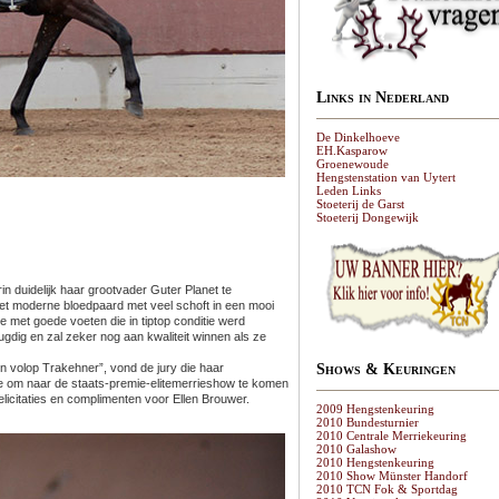
Links in Nederland
De Dinkelhoeve
EH.Kasparow
Groenewoude
Hengstenstation van Uytert
Leden Links
Stoeterij de Garst
Stoeterij Dongewijk
n duidelijk haar grootvader Guter Planet te
het moderne bloedpaard met veel schoft in een mooi
ie met goede voeten die in tiptop conditie werd
gdig en zal zeker nog aan kwaliteit winnen als ze
 en volop Trakehner”, vond de jury die haar
Shows & Keuringen
e om naar de staats-premie-elitemerrieshow te komen
licitaties en complimenten voor Ellen Brouwer.
2009 Hengstenkeuring
2010 Bundesturnier
2010 Centrale Merriekeuring
2010 Galashow
2010 Hengstenkeuring
2010 Show Münster Handorf
2010 TCN Fok & Sportdag