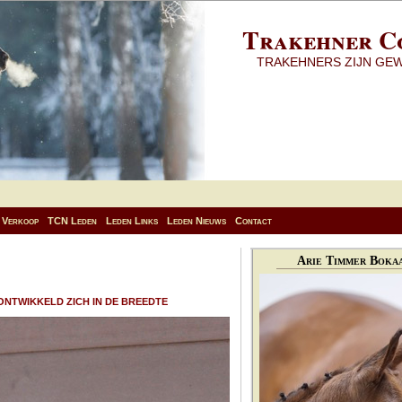
Trakehner C
TRAKEHNERS ZIJN GE
Verkoop
TCN Leden
Leden Links
Leden Nieuws
Contact
Arie Timmer Bokaa
ONTWIKKELD ZICH IN DE BREEDTE