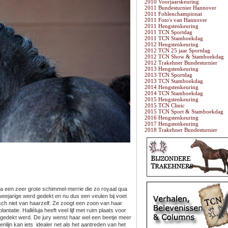
2010 Voorjaarskeuring
2011 Bundesturnier Hannover
2011 Fohlenchampionat
2011 Foto's van Hannover
2011 Hengstenkeuring
2011 TCN Sportdag
2011 TCN Stamboekdag
2012 Hengstenkeuring
2012 TCN 25 jaar Sportdag
2012 TCN Show & Stamboekdag
2012 Trakehner Bundesturnier
2013 Hengstenkeuring
2013 TCN Sportdag
2013 TCN Stamboekdag
2014 Hengstenkeuring
2014 TCN Stamboekdag
2015 Hengstenkeuring
2015 TCN Clinic
2015 TCN Sport & Stamboekdag
2016 Hengstenkeuring
2017 Hengstenkeuring
2018 Trakehner Bundesturnier
ja een zeer grote schimmel-merrie die zo royaal qua
weejarige werd gedekt en nu dus een veulen bij voet
isch niet van haarzelf. Ze zoogt een zoon van haar
tatie. Halléluja heeft veel lijf met ruim plaats voor
l gedekt werd. De jury wenst haar wel een beetje meer
lijn kan iets idealer net als het aantreden van het