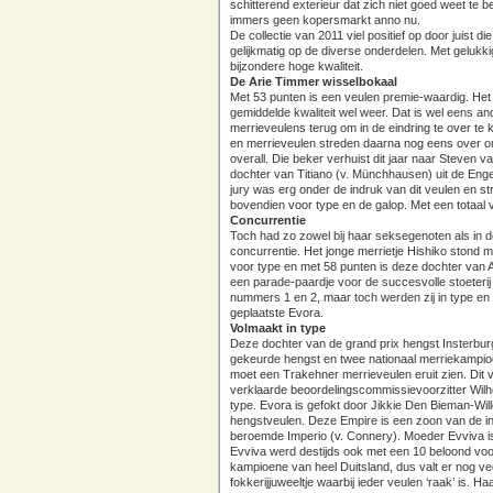
schitterend exterieur dat zich niet goed weet te b
immers geen kopersmarkt anno nu.
De collectie van 2011 viel positief op door juist d
gelijkmatig op de diverse onderdelen. Met gelukk
bijzondere hoge kwaliteit.
De Arie Timmer wisselbokaal
Met 53 punten is een veulen premie-waardig. Het 
gemiddelde kwaliteit wel weer. Dat is wel eens a
merrieveulens terug om in de eindring te over 
en merrieveulen streden daarna nog eens over o
overall. Die beker verhuist dit jaar naar Steven v
dochter van Titiano (v. Münchhausen) uit de Eng
jury was erg onder de indruk van dit veulen en s
bovendien voor type en de galop. Met een totaal
Concurrentie
Toch had zo zowel bij haar seksegenoten als in d
concurrentie. Het jonge merrietje Hishiko stond 
voor type en met 58 punten is deze dochter van All
een parade-paardje voor de succesvolle stoeterij 
nummers 1 en 2, maar toch werden zij in type en
geplaatste Evora.
Volmaakt in type
Deze dochter van de grand prix hengst Insterburg
gekeurde hengst en twee nationaal merriekampio
moet een Trakehner merrieveulen eruit zien. Dit
verklaarde beoordelingscommissievoorzitter Wi
type. Evora is gefokt door Jikkie Den Bieman-Wil
hengstveulen. Deze Empire is een zoon van de in
beroemde Imperio (v. Connery). Moeder Evviva i
Evviva werd destijds ook met een 10 beloond voor 
kampioene van heel Duitsland, dus valt er nog v
fokkerijjuweeltje waarbij ieder veulen ‘raak’ is. 