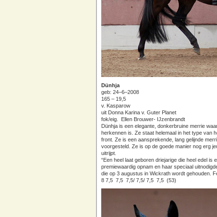
Dünhja
geb: 24–6–2008
165 – 19,5
v. Kasparow
uit Donna Karina v. Guter Planet
fok/eig. Ellen Brouwer- IJzenbrandt
Dünhja is een elegante, donkerbruine merrie waari
herkennen is. Ze staat helemaal in het type van 
front. Ze is een aansprekende, lang gelijnde merr
voorgesteld. Ze is op de goede manier nog erg jeu
uitrijpt.
“Een heel laat geboren driejarige die heel edel is
premiewaardig opnam en haar speciaal uitnodigd
die op 3 augustus in Wickrath wordt gehouden. Fe
8 7,5 7,5 7,5/ 7,5/ 7,5 7,5 (53)