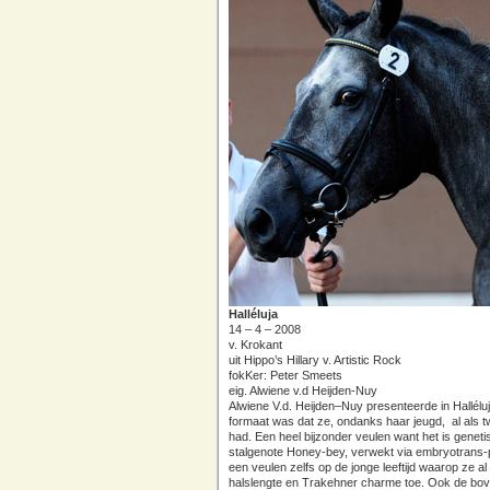
Halléluja
14 – 4 – 2008
v. Krokant
uit Hippo’s Hillary v. Artistic Rock
fokKer: Peter Smeets
eig. Alwiene v.d Heijden-Nuy
Alwiene V.d. Heijden–Nuy presenteerde in Hallélu
formaat was dat ze, ondanks haar jeugd, al als t
had. Een heel bijzonder veulen want het is genet
stalgenote Honey-bey, verwekt via embryotrans-plan
een veulen zelfs op de jonge leeftijd waarop ze a
halslengte en Trakehner charme toe. Ook de boven