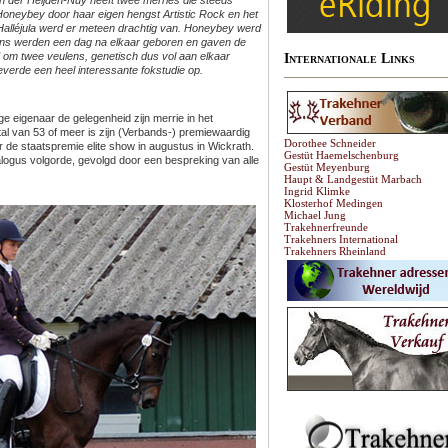
 der Heijden-Nuy heeft twee merries die steeds
e Honeybey door haar eigen hengst Artistic Rock en het
 Halléjula werd er meteen drachtig van. Honeybey werd
ulens werden een dag na elkaar geboren en gaven de
 om twee veulens, genetisch dus vol aan elkaar
Internationale Links
everde een heel interessante fokstudie op.
 eigenaar de gelegenheid zijn merrie in het
l van 53 of meer is zijn (Verbands-) premiewaardig
Dorothee Schneider
 de staatspremie elite show in augustus in Wickrath.
Gestüt Haemelschenburg
ogus volgorde, gevolgd door een bespreking van alle
Gestüt Meyenburg
Haupt & Landgestüt Marbach
Ingrid Klimke
Klosterhof Medingen
Michael Jung
Trakehnerfreunde
Trakehners International
Trakehners Rheinland