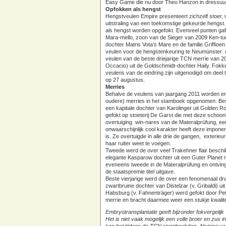
Easy Game die nu door Theo Hanzon in dressuurs
Opfokken als hengst
Hengstveulen Empire presenteert zichzelf stoer, 
uitstraling van een toekomstige gekeurde hengst. 
als hengst worden opgefokt. Evenveel punten gaf 
Mara-mello, zoon van de Sieger van 2009 Ken-tuc
dochter Matris Vota’s Mare en de familie Griffioen
veulen voor de hengstenkeuring te Neumünster o
veulen van de beste driejarige TCN merrie van 2
Occacio) uit de Goldschmidt-dochter Haily. Fokker/
veulens van de eindring zijn uitgenodigd om de
op 27 augustus.
Merries
Behalve de veulens van jaargang 2011 worden er 
oudere) merries in het stamboek opgenomen. Bes
een kapitale dochter van Karolinger uit Golden R
gefokt op stoeterij De Garst die met deze schoon
overtuiging win-nares van de Materalprüfung, een
onwaarschijnlijk cool karakter heeft deze impone
is. Ze overtuigde in alle drie de gangen, exterie
haar ruiter weet te voegen.
Tweede werd de over veel Trakehner flair beschi
elegante Kasparow dochter uit een Guter Planet m
eveneens tweede in de Materalprüfung en ontvin
de staatspremie titel uitgave.
Beste vierjarige werd de over een fenomenaal 
zwartbruine dochter van Distelzar (v. Gribaldi) uit
Habsburg (v. Fahnenträger) werd gefokt door Pe
merrie en bracht daarmee weer een stukje kwalite
Embryotransplantatie geeft bijzonder fokvergelijk
Het is niet vaak mogelijk een volle broer en zus in 