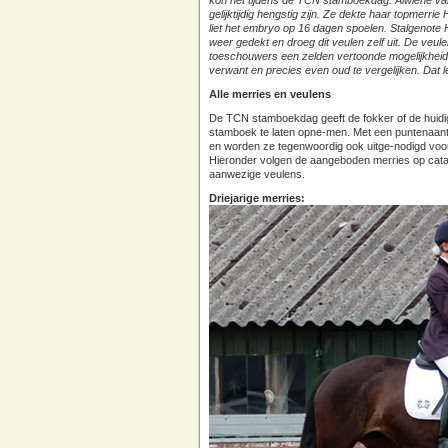
kon het tijdens de TCN stamboekdag. Alwiene van
gelijktijdig hengstig zijn. Ze dekte haar topmerri
liet het embryo op 16 dagen spoelen. Stalgenote
weer gedekt en droeg dit veulen zelf uit. De ve
toeschouwers een zelden vertoonde mogelijkheid
verwant en precies even oud te vergelijken. Dat l
Alle merries en veulens
De TCN stamboekdag geeft de fokker of de huidige
stamboek te laten opne-men. Met een puntenaanta
en worden ze tegenwoordig ook uitge-nodigd voor
Hieronder volgen de aangeboden merries op catal
aanwezige veulens.
Driejarige merries: