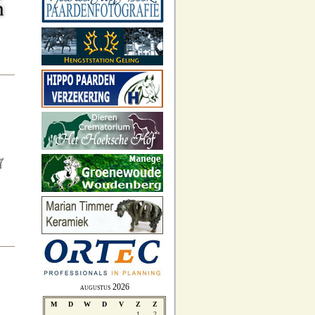
augustus 2026
M
D
W
D
V
Z
Z
1
2