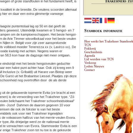
Trakehners zij
ewegen of grote standfouten in het fundament heeft, is
ie kwaliteit in de breedte. De veulens scoorden allemaal
ig hier en daar een extra glimmertje vanwege
laagste puntentotaal lag op 50 en dat geeft de
nders geweest. Uiteindelijk kwamen er 5 hengst- en 7
Stamboek informatie
te kampen om de kampioenschappen. Het beste hengst-
m de Arie Timmer wisselbokaal voor het beste veulen
Hoe werkt het Trakehner Stamboe
an Nijlen in België voor zijn zeer aansprekende
TCN
els volbloed moeder Tenerezza xx (v. Lavirco xx). De
Fokkerij
trooide kwistig met achten. Negens waren er
Geschiedenis
 van 58,5 kon haar de dagzege niet meer ontgaan.
Agenda
Lid worden van TCN
Verkoop
e eindstrijd met het beste hengstveulen geduchte
Leden Nieuws
maar een halve punt achter haar. Ook zij kreeg een 9
Contact
 Inclusive (v. Gribaldi) uit Harare van Biotop weer
De Garst uit het Brabantse Liessel. Plaatjes zijn deze
 schoonheid nog overtroffen door de als derde
 uit de gelauwerde topmerrie Evita (ze bracht al een
enen) is de verwording van het Trakehner type. “Zó
 veulen belichaamt het Trakehner schoonheidsideaal”
lhelm -Jozef Dahmen de daarom gegeven 10 voor
lemsen die ook de fokster is van het beste
middels ook voor niet Trakehner ingewijden
s de volwassen halfzus van het merrie-veulen Evora.
type. Als driejarige werd ze de nationaal merrie
eel te verwachten van Evora. Stammoeder Evita is een
Haar enige Trakehner zoon tot nu toe is de gekeurde