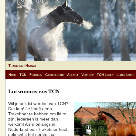
Trakehner Nieuws
Home
TCN
Fokkerij
Geschiedenis
Agenda
Verkoop
TCN Leden
Leden Links
Lid worden van TCN
Wil je ook lid worden van TCN?
Dat kan! Je hoeft geen
Trakehner te hebben om lid te
zijn, iedereen is meer dan
welkom! Als u onlangs in
Nederland een Trakehner heeft
gekocht s het eerste jaar