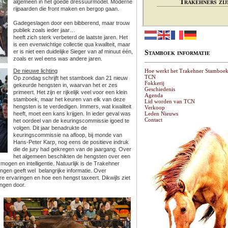
Trakehners zij
algemeen in het goede dressuurmodel. Moderne
rijpaarden die front maken en bergop gaan.
Gadegeslagen door een bibberend, maar trouw
publiek zoals ieder jaar…
heeft zich sterk verbeterd de laatste jaren. Het
is een evenwichtige collectie qua kwaliteit, maar
er is niet een duidelijke Sieger van af minuut één,
Stamboek informatie
zoals er wel eens was andere jaren.
De nieuwe lichting
Hoe werkt het Trakehner Stamboe
TCN
Op zondag schrijft het stamboek dan 21 nieuw
Fokkerij
gekeurde hengsten in, waarvan het er zes
Geschiedenis
primeert. Het zijn er rijkelijk veel voor een klein
Agenda
stamboek, maar het keuren van elk van deze
Lid worden van TCN
hengsten is te verdedigen. Immers, wat kwaliteit
Verkoop
heeft, moet een kans krijgen. In ieder geval was
Leden Nieuws
Contact
het oordeel van de keuringscommissie igoed te
volgen. Dit jaar benadrukte de
keuringscommissie na afloop, bij monde van
Hans-Peter Karp, nog eens de positieve indruk
die de jury had gekregen van de jaargang. Over
het algemeen beschikten de hengsten over een
ogen en intelligentie. Natuurlijk is de Trakehner
ngen geeft wel belangrijke informatie. Over
ere ervaringen en hoe een hengst taxeert. Dikwijls ziet
ingen door.