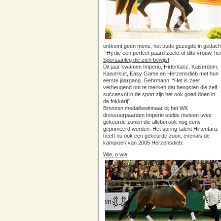
ontkomt geen mens, het oude gezegde in gedachte
“Hij die een perfect paard zoekt of dito vrouw, he
Sportaanleg die zich bewijst
Dit jaar kwamen Imperio, Hirtentanz, Kaiserdom,
Kaiserkult, Easy Game en Herzensdieb met hun
eerste jaargang. Gehrmann: “Het is zeer
verheugend om te merken dat hengsten die zelf
succesvol in de sport zijn het ook goed doen in
de fokkerij”.
Bronzen medaillewinnaar bij het WK
dressuurpaarden Imperio stelde meteen twee
gekeurde zonen die allebei ook nog eens
geprimeerd werden. Het spring-talent Hirtentanz
heeft nu ook een gekeurde zoon, evenals de
kampioen van 2005 Herzensdieb.
Wie, o wie