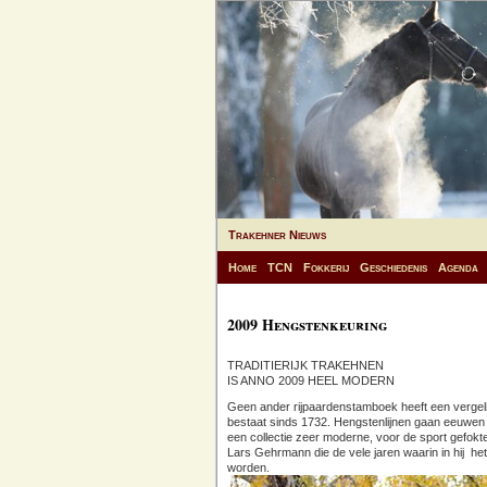
Trakehner Nieuws
Home
TCN
Fokkerij
Geschiedenis
Agenda
2009 Hengstenkeuring
TRADITIERIJK TRAKEHNEN
IS ANNO 2009 HEEL MODERN
Geen ander rijpaardenstamboek heeft een vergelijk
bestaat sinds 1732. Hengstenlijnen gaan eeuwen 
een collectie zeer moderne, voor de sport gefokt
Lars Gehrmann die de vele jaren waarin in hij het
worden.