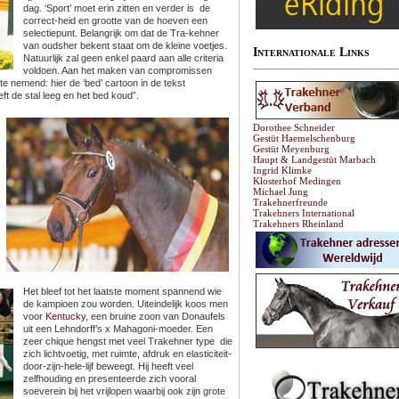
dag. ‘Sport’ moet erin zitten en verder is de
correct-heid en grootte van de hoeven een
selectiepunt. Belangrijk om dat de Tra-kehner
van oudsher bekent staat om de kleine voetjes.
Internationale Links
Natuurlijk zal geen enkel paard aan alle criteria
voldoen. Aan het maken van compromissen
 nemend: hier de ‘bed’ cartoon in de tekst
eft de stal leeg en het bed koud”.
Dorothee Schneider
Gestüt Haemelschenburg
Gestüt Meyenburg
Haupt & Landgestüt Marbach
Ingrid Klimke
Klosterhof Medingen
Michael Jung
Trakehnerfreunde
Trakehners International
Trakehners Rheinland
Het bleef tot het laatste moment spannend wie
de kampioen zou worden. Uiteindelijk koos men
voor
Kentucky
, een bruine zoon van Donaufels
uit een Lehndorff’s x Mahagoni-moeder. Een
zeer chique hengst met veel Trakehner type die
zich lichtvoetig, met ruimte, afdruk en elasticiteit-
door-zijn-hele-lijf beweegt. Hij heeft veel
zelfhouding en presenteerde zich vooral
soeverein bij het vrijlopen waarbij ook zijn grote