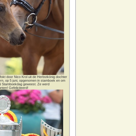
fokt door Nico Krol uit de Herbstkönig dochter
dern, op 5 juni, opgenomen in stamboek en om
CN Stamboekdag geweest. Ze werd
nten! Gefeliciteerd!