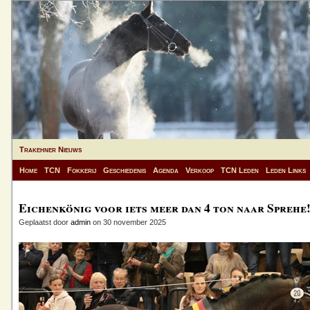
Trakehner Nieuws
Home
TCN
Fokkerij
Geschiedenis
Agenda
Verkoop
TCN Leden
Leden Links
Eichenkönig voor iets meer dan 4 ton naar Sprehe
Geplaatst door
admin
on 30 november 2025