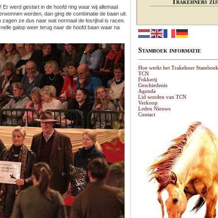
Trakehners zij
Er werd gestart in de hoofd ring waar wij allemaal
verwonnen worden, dan ging de combinatie de baan uit.
agen ze dus naar wat normaal de losrijhal is racen.
nelle galop weer terug naar de hoofd baan waar na
Stamboek informatie
Hoe werkt het Trakehner Stamboe
TCN
Fokkerij
Geschiedenis
Agenda
Lid worden van TCN
Verkoop
Leden Nieuws
Contact