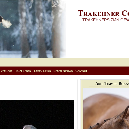
Trakehner C
TRAKEHNERS ZIJN GE
Verkoop
TCN Leden
Leden Links
Leden Nieuws
Contact
Arie Timmer Bokaa