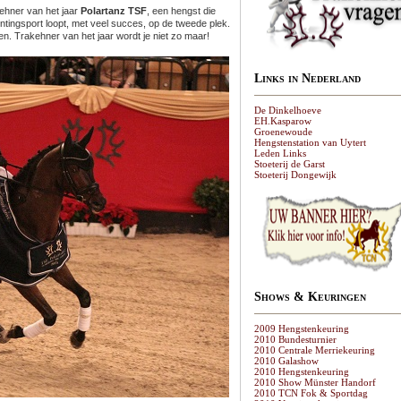
hner van het jaar
Polartanz TSF
, een hengst die
ntingsport loopt, met veel succes, op de tweede plek.
en. Trakehner van het jaar wordt je niet zo maar!
Links in Nederland
De Dinkelhoeve
EH.Kasparow
Groenewoude
Hengstenstation van Uytert
Leden Links
Stoeterij de Garst
Stoeterij Dongewijk
Shows & Keuringen
2009 Hengstenkeuring
2010 Bundesturnier
2010 Centrale Merriekeuring
2010 Galashow
2010 Hengstenkeuring
2010 Show Münster Handorf
2010 TCN Fok & Sportdag