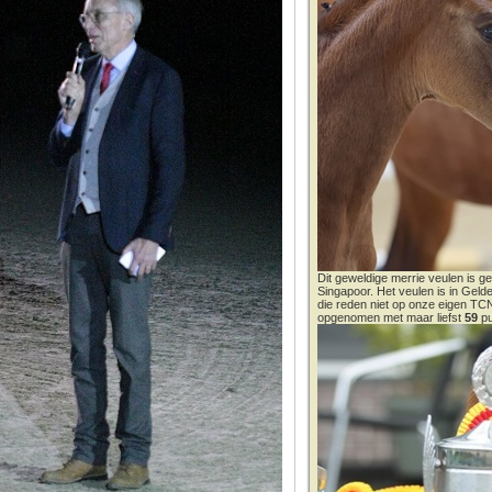
Dit geweldige merrie veulen is ge
Singapoor. Het veulen is in Gel
die reden niet op onze eigen T
opgenomen met maar liefst
59
pu