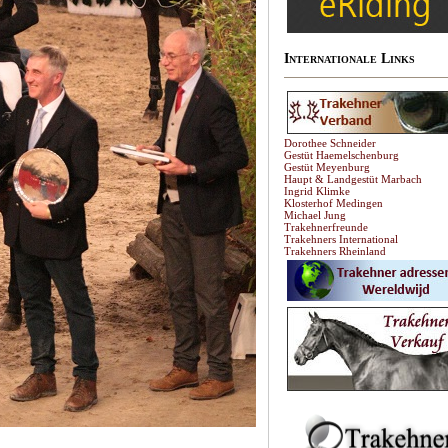
Internationale Links
Dorothee Schneider
Gestüt Haemelschenburg
Gestüt Meyenburg
Haupt & Landgestüt Marbach
Ingrid Klimke
Klosterhof Medingen
Michael Jung
Trakehnerfreunde
Trakehners International
Trakehners Rheinland