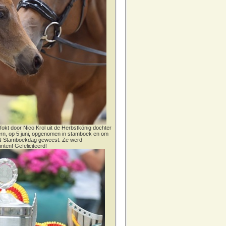
fokt door Nico Krol uit de Herbstkönig dochter
dern, op 5 juni, opgenomen in stamboek en om
CN Stamboekdag geweest. Ze werd
nten! Gefeliciteerd!