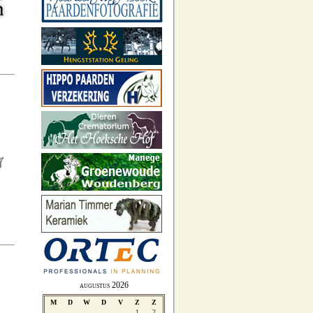
augustus 2026
M
D
W
D
V
Z
Z
1
2