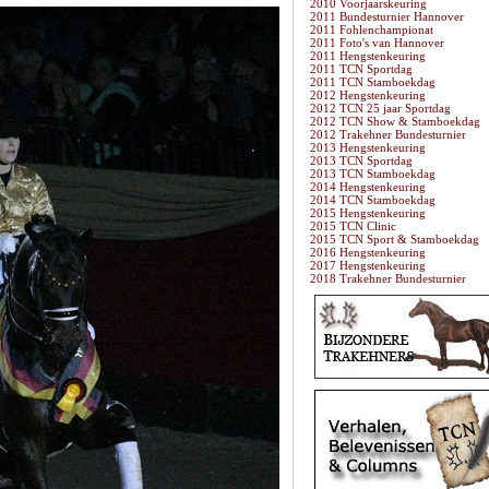
2010 Voorjaarskeuring
2011 Bundesturnier Hannover
2011 Fohlenchampionat
2011 Foto's van Hannover
2011 Hengstenkeuring
2011 TCN Sportdag
2011 TCN Stamboekdag
2012 Hengstenkeuring
2012 TCN 25 jaar Sportdag
2012 TCN Show & Stamboekdag
2012 Trakehner Bundesturnier
2013 Hengstenkeuring
2013 TCN Sportdag
2013 TCN Stamboekdag
2014 Hengstenkeuring
2014 TCN Stamboekdag
2015 Hengstenkeuring
2015 TCN Clinic
2015 TCN Sport & Stamboekdag
2016 Hengstenkeuring
2017 Hengstenkeuring
2018 Trakehner Bundesturnier