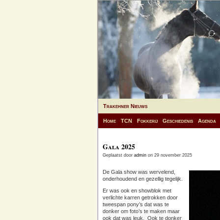
Trakehner Nieuws
Home
TCN
Fokkerij
Geschiedenis
Agenda
Gala 2025
Geplaatst door
admin
on 29 november 2025
De Gala show was wervelend,
onderhoudend en gezellig tegelijk.
Er was ook en showblok met
verlichte karren getrokken door
tweespan pony’s dat was te
donker om foto’s te maken maar
ook dat was leuk. Ook te donker