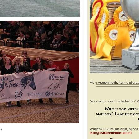
Als u vragen heeft, kunt u uitera
Meer weten over Trakehners? Mail
Wilt u ook nieuw
mailbox? Laat het ons
t!
Vragen? U kunt, als altijd, bij on
info@trakehnercontact.nl