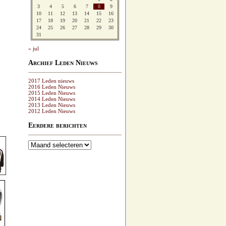
3
4
5
6
7
8
9
10
11
12
13
14
15
16
17
18
19
20
21
22
23
24
25
26
27
28
29
30
31
« jul
Archief Leden Nieuws
2017 Leden nieuws
2016 Leden Nieuws
2015 Leden Nieuws
2014 Leden Nieuws
2013 Leden Nieuws
2012 Leden Nieuws
Eerdere berichten
Eerdere
berichten