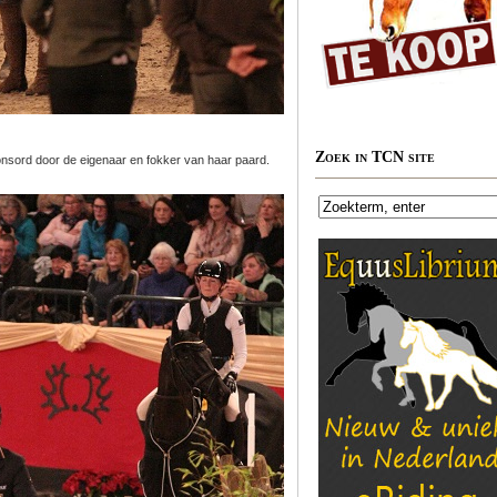
Zoek in TCN site
nsord door de eigenaar en fokker van haar paard.