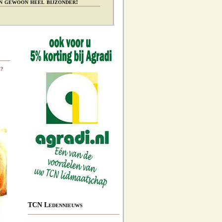
n gewoon heel bijzonder!
k?
TCN Ledennieuws