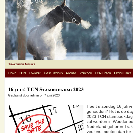
Trakehner Nieuws
Home
TCN
Fokkerij
Geschiedenis
Agenda
Verkoop
TCN Leden
Leden Links
16 juli! TCN Stamboekdag 2023
Geplaatst door
admin
on 7 juni 2023
Heeft u zondag 16 juli vri
gehouden? Het is de da
2023 TCN stamboekdag
zal worden in Woudenber
Nederland geboren Tra
veulens moeten dan ter 