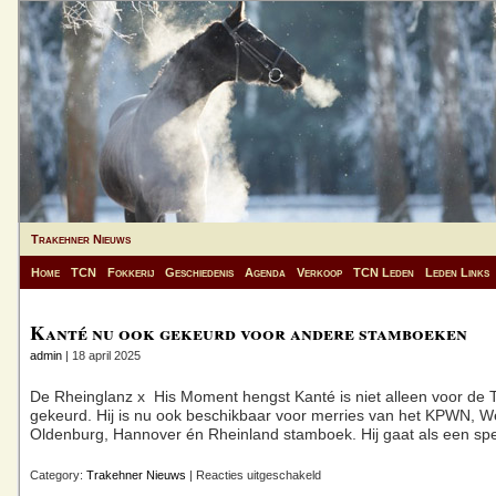
Trakehner Nieuws
Home
TCN
Fokkerij
Geschiedenis
Agenda
Verkoop
TCN Leden
Leden Links
Kanté nu ook gekeurd voor andere stamboeken
admin
| 18 april 2025
De Rheinglanz x His Moment hengst Kanté is niet alleen voor de 
gekeurd. Hij is nu ook beschikbaar voor merries van het KPWN, We
Oldenburg, Hannover én Rheinland stamboek. Hij gaat als een spe
voor
Category:
Trakehner Nieuws
|
Reacties uitgeschakeld
Kanté