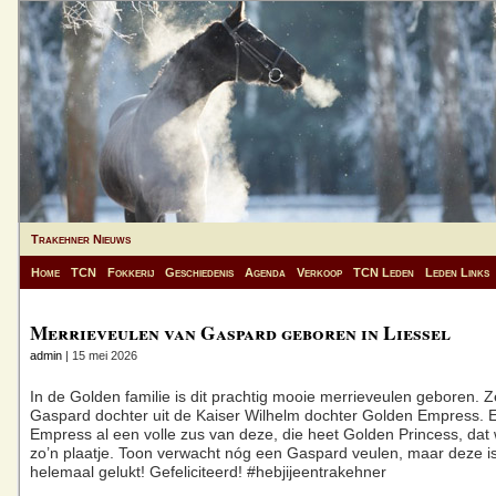
Trakehner Nieuws
Home
TCN
Fokkerij
Geschiedenis
Agenda
Verkoop
TCN Leden
Leden Links
Merrieveulen van Gaspard geboren in Liessel
admin
| 15 mei 2026
In de Golden familie is dit prachtig mooie merrieveulen geboren. Z
Gaspard dochter uit de Kaiser Wilhelm dochter Golden Empress. 
Empress al een volle zus van deze, die heet Golden Princess, dat
zo’n plaatje. Toon verwacht nóg een Gaspard veulen, maar deze is
helemaal gelukt! Gefeliciteerd! #hebjijeentrakehner