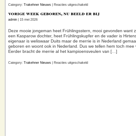
voor
Category:
Trakehner Nieuws
|
Reacties uitgeschakeld
Merrieveulen
vorige week geboren, nu beeld er bij
van
Gaspard
admin
| 15 mei 2026
geboren
in
Liessel
Deze mooie jongeman heet Frühlingsstern, mooi gevonden want z
een Kasparow dochter, heet Frühlingskupfer en de vader is Hirten
eigenaar is weliswaar Duits maar de merrie is in Nederland gemaa
geboren en woont ook in Nederland. Dus we tellen hem toch mee
Eerder bracht de merrie al het kampioensveulen van […]
voor
Category:
Trakehner Nieuws
|
Reacties uitgeschakeld
vorige
week
geboren,
nu
beeld
er
bij