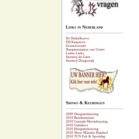
Links in Nederland
De Dinkelhoeve
EH.Kasparow
Groenewoude
Hengstenstation van Uytert
Leden Links
Stoeterij de Garst
Stoeterij Dongewijk
Shows & Keuringen
2009 Hengstenkeuring
2010 Bundesturnier
2010 Centrale Merriekeuring
2010 Galashow
2010 Hengstenkeuring
2010 Show Münster Handorf
2010 TCN Fok & Sportdag