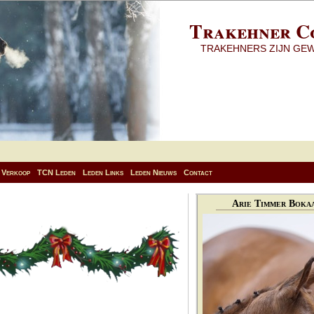
Trakehner C
TRAKEHNERS ZIJN GE
Verkoop
TCN Leden
Leden Links
Leden Nieuws
Contact
Arie Timmer Bokaa