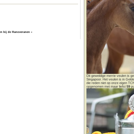
n bij de Hanoveranen
»
Dit geweldige merrie veulen is ge
Singapoor. Het veulen is in Gel
die reden niet op onze eigen T
opgenomen met maar liefst
59
pu