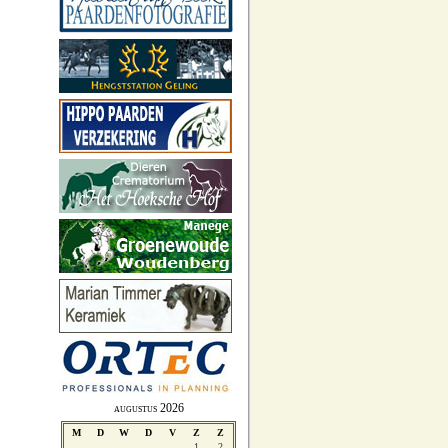
augustus 2026
M
D
W
D
V
Z
Z
1
2