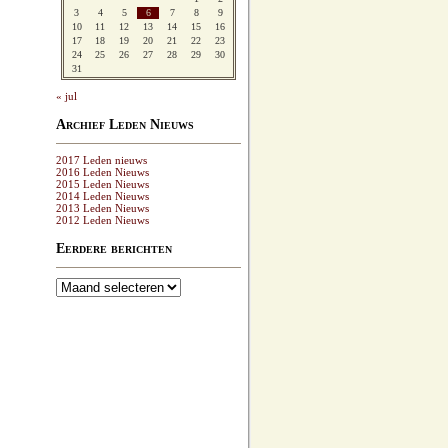
3
4
5
6
7
8
9
10
11
12
13
14
15
16
17
18
19
20
21
22
23
24
25
26
27
28
29
30
31
« jul
Archief Leden Nieuws
2017 Leden nieuws
2016 Leden Nieuws
2015 Leden Nieuws
2014 Leden Nieuws
2013 Leden Nieuws
2012 Leden Nieuws
Eerdere berichten
Eerdere
berichten