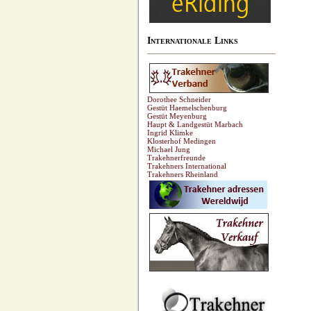
Internationale Links
Dorothee Schneider
Gestüt Haemelschenburg
Gestüt Meyenburg
Haupt & Landgestüt Marbach
Ingrid Klimke
Klosterhof Medingen
Michael Jung
Trakehnerfreunde
Trakehners International
Trakehners Rheinland