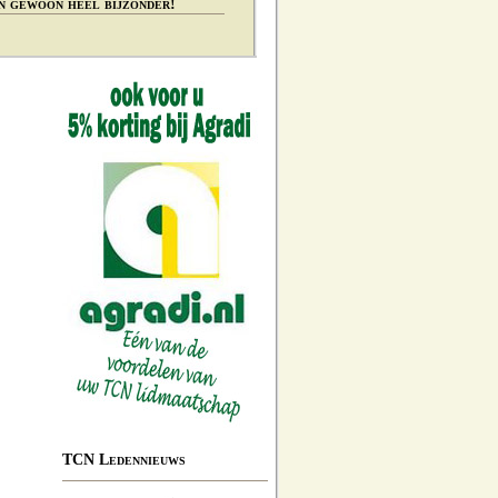
n gewoon heel bijzonder!
TCN Ledennieuws