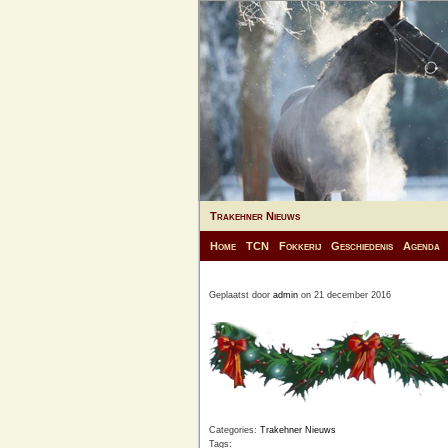
Trakehner Nieuws
Home
TCN
Fokkerij
Geschiedenis
Agenda
Geplaatst door
admin
on 21 december 2016
Categories:
Trakehner Nieuws
Tags: