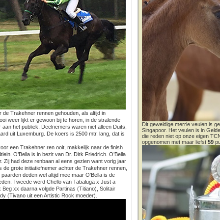
de Trakehner rennen gehouden, als altijd in
 weer lijkt er gewoon bij te horen, in de stralende
Dit geweldige merrie veulen is ge
aan het publiek. Deelnemers waren niet alleen Duits,
Singapoor. Het veulen is in Gel
rd uit Luxemburg. De koers is 2500 mtr. lang, dat is
die reden niet op onze eigen T
opgenomen met maar liefst
59
pu
d voor een Trakehner ren ooit, makkelijk naar de finish
n. O’Bella is in bezit van Dr. Dirk Friedrich. O’Bella
. Zij had deze renbaan al eens gezien want vorig jaar
 de grote initiatiefnemer achter de Trakehner rennen,
n paarden deden wel altijd mee maar O’Bella is de
etreden. Tweede werd Chello van Tabaluga x Just a
Beg xx daarna volgde Partinas (Titiano), Solitair
ady (Tivano uit een Artistic Rock moeder).