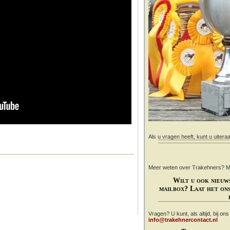
Als u vragen heeft, kunt u uitera
Meer weten over Trakehners? Mail
Wilt u ook nieuw
mailbox? Laat het ons
Vragen? U kunt, als altijd, bij on
info@trakehnercontact.nl