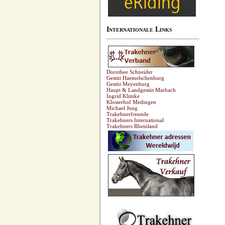
Internationale Links
Dorothee Schneider
Gestüt Haemelschenburg
Gestüt Meyenburg
Haupt & Landgestüt Marbach
Ingrid Klimke
Klosterhof Medingen
Michael Jung
Trakehnerfreunde
Trakehners International
Trakehners Rheinland