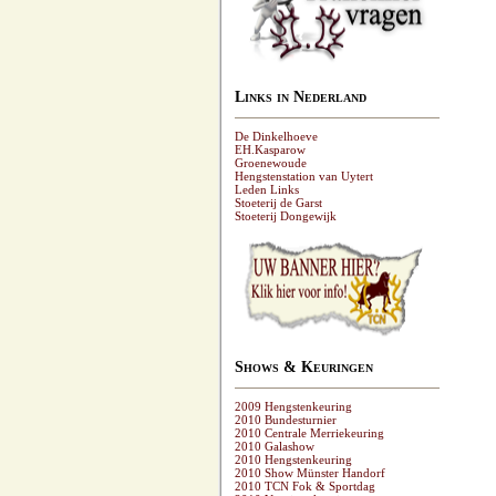
Links in Nederland
De Dinkelhoeve
EH.Kasparow
Groenewoude
Hengstenstation van Uytert
Leden Links
Stoeterij de Garst
Stoeterij Dongewijk
Shows & Keuringen
2009 Hengstenkeuring
2010 Bundesturnier
2010 Centrale Merriekeuring
2010 Galashow
2010 Hengstenkeuring
2010 Show Münster Handorf
2010 TCN Fok & Sportdag