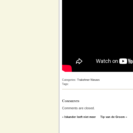
Categories:
Trakehner Nieuws
Tags:
Comments
Comments are closed.
«
Iskander leeft niet meer
Tip van de Groom
»