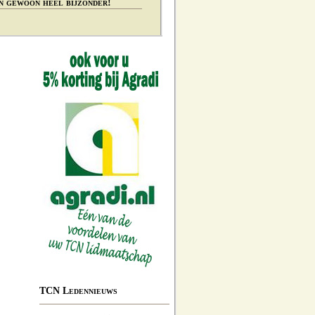
n gewoon heel bijzonder!
TCN Ledennieuws