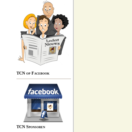
TCN op Facebook
TCN Sponsoren