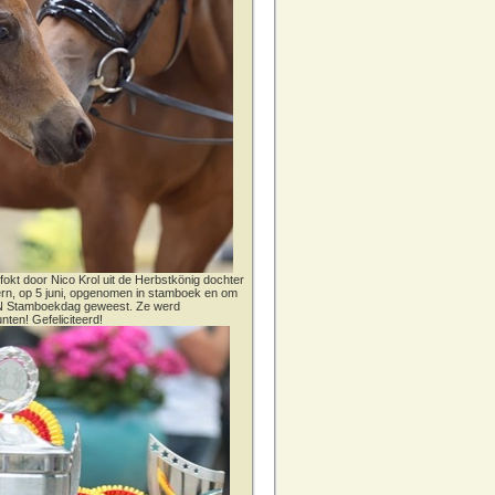
fokt door Nico Krol uit de Herbstkönig dochter
dern, op 5 juni, opgenomen in stamboek en om
CN Stamboekdag geweest. Ze werd
nten! Gefeliciteerd!