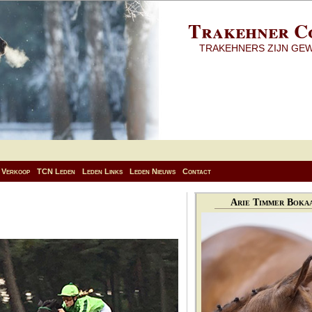
Trakehner C
TRAKEHNERS ZIJN GE
Verkoop
TCN Leden
Leden Links
Leden Nieuws
Contact
Arie Timmer Bokaa