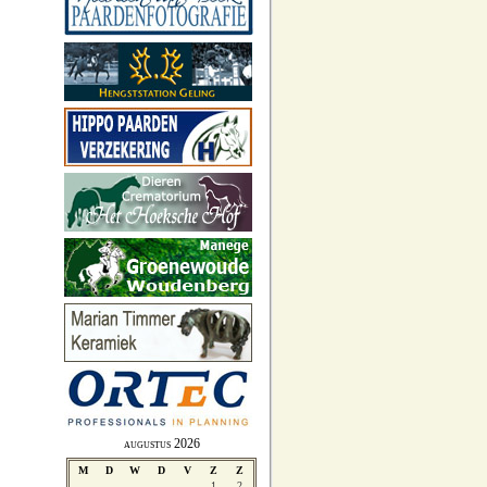
augustus 2026
M
D
W
D
V
Z
Z
1
2