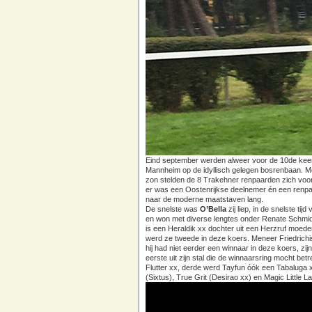
Eind september werden alweer voor de 10de keer 
Mannheim op de idyllisch gelegen bosrenbaan. Mooi
zon stelden de 8 Trakehner renpaarden zich voor 
er was een Oostenrijkse deelnemer én een renpaa
naar de moderne maatstaven lang.
De snelste was
O’Bella
zij liep, in de snelste tij
en won met diverse lengtes onder Renate Schmidtlei
is een Heraldik xx dochter uit een Herzruf moeder
werd ze tweede in deze koers. Meneer Friedrichis
hij had niet eerder een winnaar in deze koers, zij
eerste uit zijn stal die de winnaarsring mocht b
Flutter xx, derde werd Tayfun óók een Tabaluga x 
(Sixtus), True Grit (Desirao xx) en Magic Little L