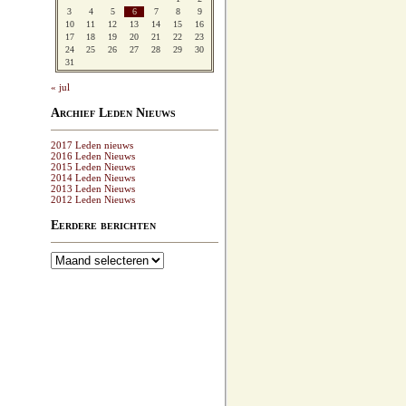
3
4
5
6
7
8
9
10
11
12
13
14
15
16
17
18
19
20
21
22
23
24
25
26
27
28
29
30
31
« jul
Archief Leden Nieuws
2017 Leden nieuws
2016 Leden Nieuws
2015 Leden Nieuws
2014 Leden Nieuws
2013 Leden Nieuws
2012 Leden Nieuws
Eerdere berichten
Eerdere
berichten