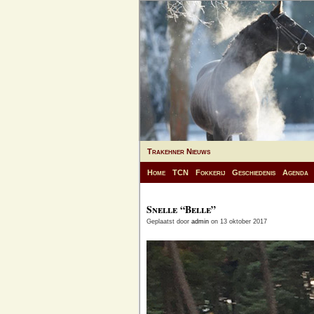
Trakehner Nieuws
Home
TCN
Fokkerij
Geschiedenis
Agenda
Snelle “Belle”
Geplaatst door
admin
on 13 oktober 2017