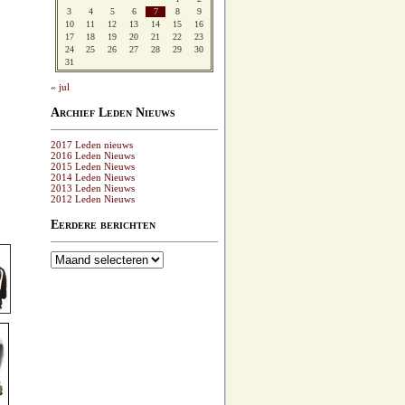
3
4
5
6
7
8
9
10
11
12
13
14
15
16
17
18
19
20
21
22
23
24
25
26
27
28
29
30
31
« jul
Archief Leden Nieuws
2017 Leden nieuws
2016 Leden Nieuws
2015 Leden Nieuws
2014 Leden Nieuws
2013 Leden Nieuws
2012 Leden Nieuws
Eerdere berichten
Eerdere
berichten