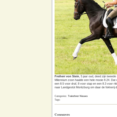
Freiherr von Stein
, 5 jaar oud, deed zijn tweede
Milennium zoon haalde een hele mooie 8.24. Dat ci
een 8.5 voor draf, 8 voor stap en een 8.3 voor rit
naar Landgestüt Moritzburg om daar de fokkerij 
Categories:
Trakehner Nieuws
Tags:
Comments