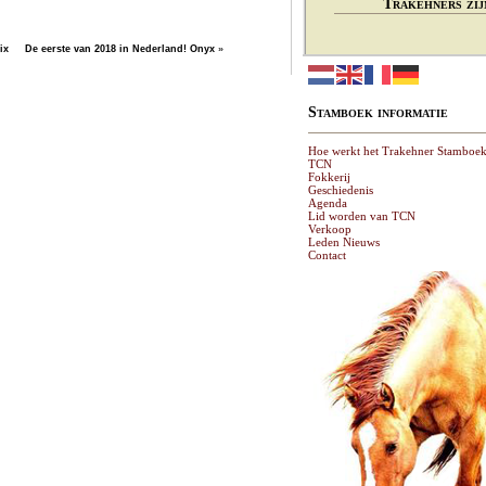
Trakehners zij
ix
De eerste van 2018 in Nederland! Onyx
»
Stamboek informatie
Hoe werkt het Trakehner Stamboe
TCN
Fokkerij
Geschiedenis
Agenda
Lid worden van TCN
Verkoop
Leden Nieuws
Contact