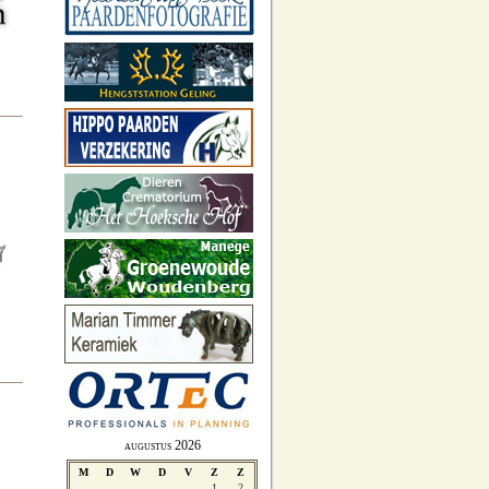
augustus 2026
M
D
W
D
V
Z
Z
1
2