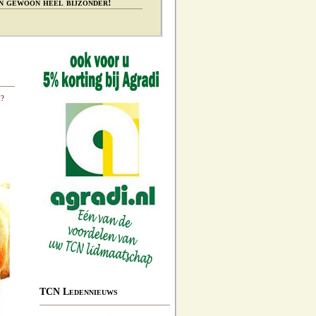
n gewoon heel bijzonder!
k?
TCN Ledennieuws