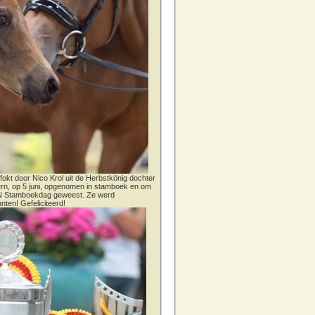
fokt door Nico Krol uit de Herbstkönig dochter
dern, op 5 juni, opgenomen in stamboek en om
CN Stamboekdag geweest. Ze werd
nten! Gefeliciteerd!