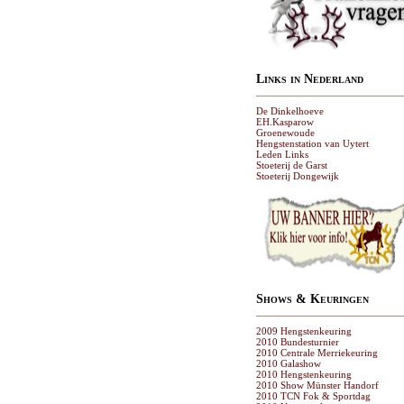
Links in Nederland
De Dinkelhoeve
EH.Kasparow
Groenewoude
Hengstenstation van Uytert
Leden Links
Stoeterij de Garst
Stoeterij Dongewijk
Shows & Keuringen
2009 Hengstenkeuring
2010 Bundesturnier
2010 Centrale Merriekeuring
2010 Galashow
2010 Hengstenkeuring
2010 Show Münster Handorf
2010 TCN Fok & Sportdag