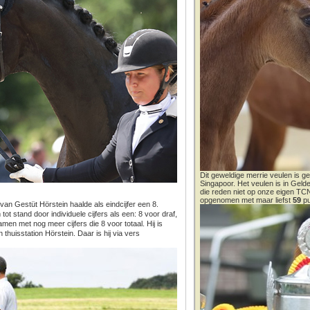
Dit geweldige merrie veulen is ge
Singapoor. Het veulen is in Gel
die reden niet op onze eigen T
opgenomen met maar liefst
59
pu
an Gestüt Hörstein haalde als eindcijfer een 8.
t stand door individuele cijfers als een: 8 voor draf,
amen met nog meer cijfers die 8 voor totaal. Hij is
thuisstation Hörstein. Daar is hij via vers