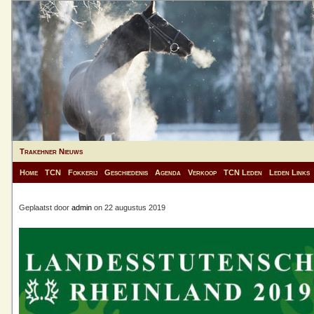
Trakehner Nieuws
Home
TCN
Fokkerij
Geschiedenis
Agenda
Verkoop
TCN Leden
Leden Links
Geplaatst door
admin
on 22 augustus 2019