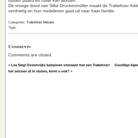
tussen paard en ruiter kan worden.
De vroege dood van Silke Druckenmüller maakt de Trakehner-fokk
verdrietig en hun medeleven gaat uit naar haar familie.
Categories:
Trakehner Nieuws
Tags:
Comments
Comments are closed.
«
Lea Siegl Oostenrijks kampioen uiteraard met een Trakehner!
Gezellige bij
het seizoen af te sluiten, komt u ook?
»