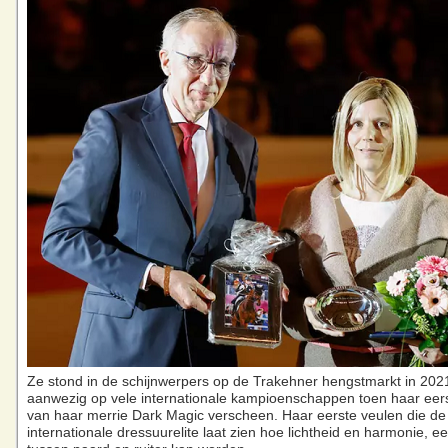
Ze stond in de schijnwerpers op de Trakehner hengstmarkt in 202
aanwezig op vele internationale kampioenschappen toen haar eer
van haar merrie Dark Magic verscheen. Haar eerste veulen die de
internationale dressuurelite laat zien hoe lichtheid en harmonie, e