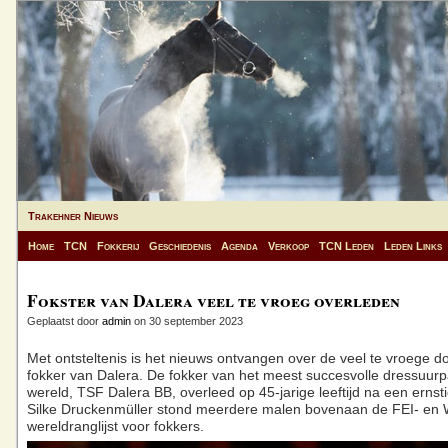
Trakehner Nieuws
Home
TCN
Fokkerij
Geschiedenis
Agenda
Verkoop
TCN Leden
Leden Links
Fokster van Dalera veel te vroeg overleden
Geplaatst door
admin
on 30 september 2023
Met ontsteltenis is het nieuws ontvangen over de veel te vroege 
fokker van Dalera. De fokker van het meest succesvolle dressuurp
wereld, TSF Dalera BB, overleed op 45-jarige leeftijd na een ernsti
Silke Druckenmüller stond meerdere malen bovenaan de FEI- e
wereldranglijst voor fokkers.