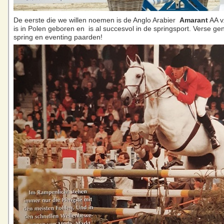
De eerste die we willen noemen is de Anglo Arabier
Amarant
AA v
is in Polen geboren en is al succesvol in de springsport. Verse ge
spring en eventing paarden!