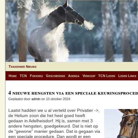
Trakehner Nieuws
Home
TCN
Fokkerij
Geschiedenis
Agenda
Verkoop
TCN Leden
Leden Links
4 nieuwe hengsten via een speciale keuringsproce
Geplaatst door
admin
on 10 oktober 2024
Laatst hadden we u al verteld over Privatier ->,
de Helium zoon die het heel goed heeft
gedaan in Adelheisdorf. Hij is, samen met 3
andere hengsten, goedgekeurd. Dat is niet op
de “gewone” manier gedaan. Dat is gegaan via
een speciale procedure. Dan wordt er een