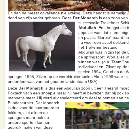
En dan de meest opvallende nieuweling. Deze hengst is namelijk 2
dood van zijn vader geboren. Deze
Der Monarch
is een zoon
van
succesvolle Trakehner Sc
Abdullah
. Een hengst die 
populair was dat ie een eig
en plastic “Barbie” paard ha
nu weer een actief dekkend
het Trakeher bestand!
Abdullah was in zijn tijd de
de springsport. Won alles wa
winnen was. (o.a. TeamGo
individueel en Zilver op d
spelen 1994, Goud op de W
springen 1995, Zilver op de wereldruiterspelen Aken 1996 waar hij
onderdeel was van het gouden landenteam USA)
Deze
Der Monarch
is dus een Abdullah zoon uit een Herzruf moed
Foktechnisch een snoepje maar hij heeft al bewezen dat hij ook spo
mannetje staat. Hij werd al geselecteerd om deel te nemen aan h
Bundesturnier.
Der Monarch
is dus voor de sportpaarden
fokkers, niet alleen de
springers maar ook de
andere sporten kunnen
gebruik maken van deze