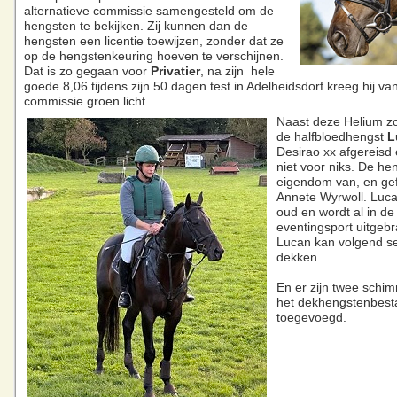
alternatieve commissie samengesteld om de
hengsten te bekijken. Zij kunnen dan de
hengsten een licentie toewijzen, zonder dat ze
op de hengstenkeuring hoeven te verschijnen.
Dat is zo gegaan voor
Privatier
, na zijn hele
goede 8,06 tijdens zijn 50 dagen test in Adelheidsdorf kreeg hij va
commissie groen licht.
Naast deze Helium z
de halfbloedhengst
L
Desirao xx afgereisd
niet voor niks. De hen
eigendom van, en gef
Annete Wyrwoll. Lucan
oud en wordt al in de
eventingsport uitgeb
Lucan kan volgend s
dekken.
En er zijn twee schi
het dekhengstenbest
toegevoegd.