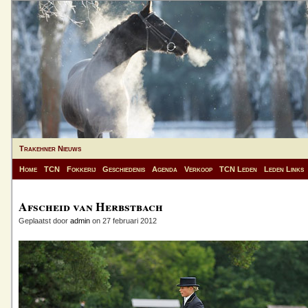
Trakehner Nieuws
Home
TCN
Fokkerij
Geschiedenis
Agenda
Verkoop
TCN Leden
Leden Links
Afscheid van Herbstbach
Geplaatst door
admin
on 27 februari 2012