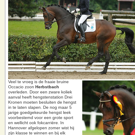
Veel te vroeg is de fraaie bruine
Occacio zoon
Herbstbach
overleden. Door een zware koliek
aanval heeft hengstenstation Drei
Kronen moeten besluiten de hengst
in te laten slapen. De nog maar 5
jarige goedgekeurde hengst leek
voorbestemd voor een grote sport
en wellicht ook fokcarrière. In
Hannover afgelopen zomer wist hij
zijn klasse te winnen en bij elk