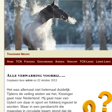
Trakehner Nieuws
Home
TCN
Fokkerij
Geschiedenis
Agenda
Verkoop
TCN Leden
Leden Links
Alle verwarring voorbij…..
Geplaatst door
admin
on 22 oktober 2013
Het was allemaal niet helemaal duidelijk.
Tijdens de veiling wisten we het, Kissinger
gaat naar Nederland. Hij gaat naar van
Uytert om daar in sport en fokkerij ingezet te
worden. Maar in een persbericht die
maandag in circulatie kwam stond dat de