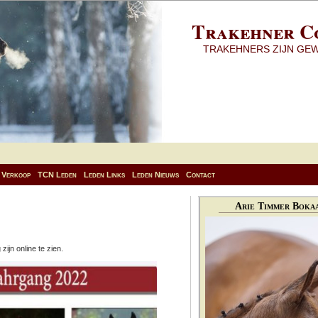
Trakehner C
TRAKEHNERS ZIJN GE
Verkoop
TCN Leden
Leden Links
Leden Nieuws
Contact
Arie Timmer Bokaa
ijn online te zien.