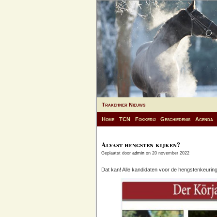
Trakehner Nieuws
Home
TCN
Fokkerij
Geschiedenis
Agenda
Alvast hengsten kijken?
Geplaatst door
admin
on 20 november 2022
Dat kan! Alle kandidaten voor de hengstenkeuring z