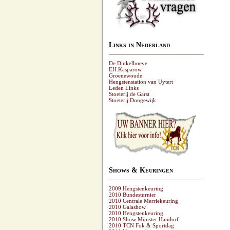
Links in Nederland
De Dinkelhoeve
EH.Kasparow
Groenewoude
Hengstenstation van Uytert
Leden Links
Stoeterij de Garst
Stoeterij Dongewijk
Shows & Keuringen
2009 Hengstenkeuring
2010 Bundesturnier
2010 Centrale Merriekeuring
2010 Galashow
2010 Hengstenkeuring
2010 Show Münster Handorf
2010 TCN Fok & Sportdag