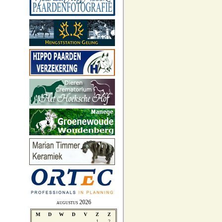
augustus 2026
M
D
W
D
V
Z
Z
1
2