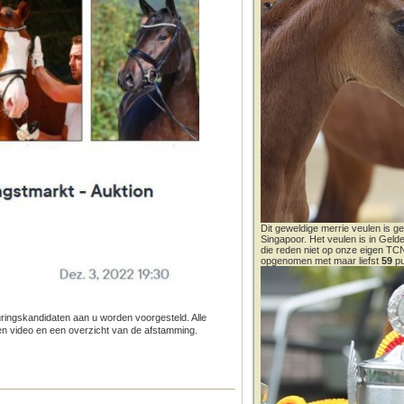
Dit geweldige merrie veulen is ge
Singapoor. Het veulen is in Gel
die reden niet op onze eigen T
opgenomen met maar liefst
59
pu
uringskandidaten aan u worden voorgesteld. Alle
een video en een overzicht van de afstamming.