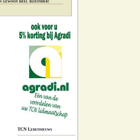
n gewoon heel bijzonder!
TCN Ledennieuws