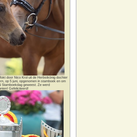
fokt door Nico Krol uit de Herbstkönig dochter
dern, op 5 juni, opgenomen in stamboek en om
CN Stamboekdag geweest. Ze werd
nten! Gefeliciteerd!