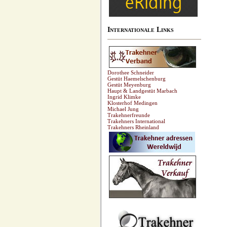
Internationale Links
Dorothee Schneider
Gestüt Haemelschenburg
Gestüt Meyenburg
Haupt & Landgestüt Marbach
Ingrid Klimke
Klosterhof Medingen
Michael Jung
Trakehnerfreunde
Trakehners International
Trakehners Rheinland