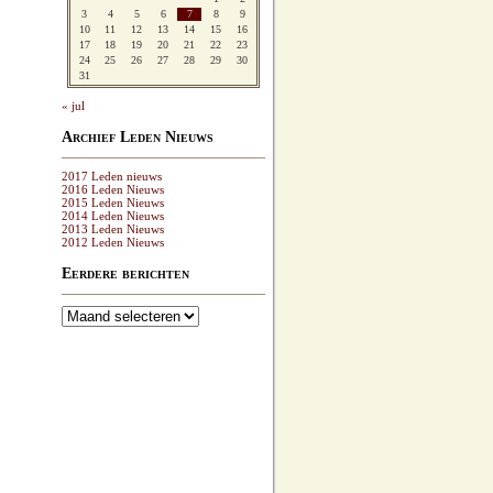
3
4
5
6
7
8
9
10
11
12
13
14
15
16
17
18
19
20
21
22
23
24
25
26
27
28
29
30
31
« jul
Archief Leden Nieuws
2017 Leden nieuws
2016 Leden Nieuws
2015 Leden Nieuws
2014 Leden Nieuws
2013 Leden Nieuws
2012 Leden Nieuws
Eerdere berichten
Eerdere
berichten