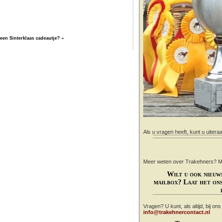
een Sinterklaas cadeautje?
»
Als u vragen heeft, kunt u uitera
Meer weten over Trakehners? Mail
Wilt u ook nieuw
mailbox? Laat het ons
Vragen? U kunt, als altijd, bij on
info@trakehnercontact.nl