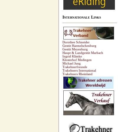
Internationale Links
Dorothee Schneider
Gestüt Haemelschenburg
Gestüt Meyenburg
Haupt & Landgestüt Marbach
Ingrid Klimke
Klosterhof Medingen
Michael Jung
Trakehnerfreunde
Trakehners International
Trakehners Rheinland