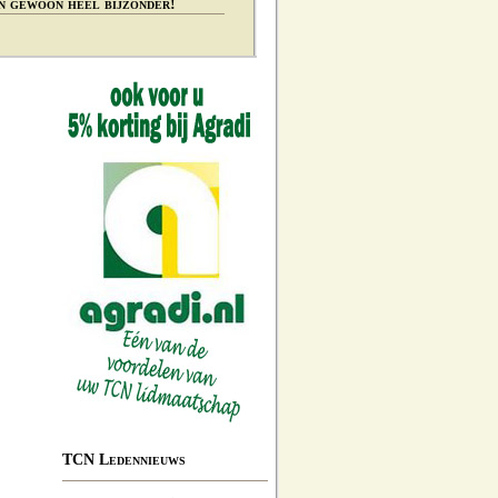
n gewoon heel bijzonder!
TCN Ledennieuws