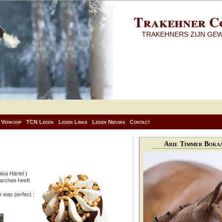
Trakehner C
TRAKEHNERS ZIJN GE
Verkoop
TCN Leden
Leden Links
Leden Nieuws
Contact
Arie Timmer Bokaa
isa Härtel )
archee heeft
 was perfect :