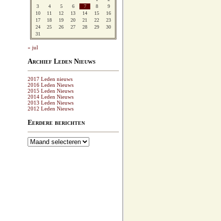
3
4
5
6
7
8
9
10
11
12
13
14
15
16
17
18
19
20
21
22
23
24
25
26
27
28
29
30
31
« jul
Archief Leden Nieuws
2017 Leden nieuws
2016 Leden Nieuws
2015 Leden Nieuws
2014 Leden Nieuws
2013 Leden Nieuws
2012 Leden Nieuws
Eerdere berichten
Eerdere
berichten