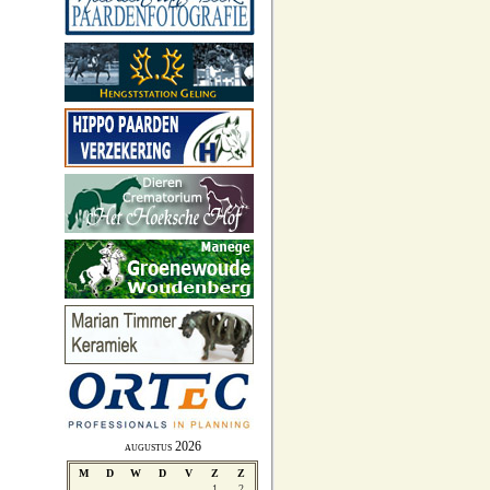
augustus 2026
M
D
W
D
V
Z
Z
1
2