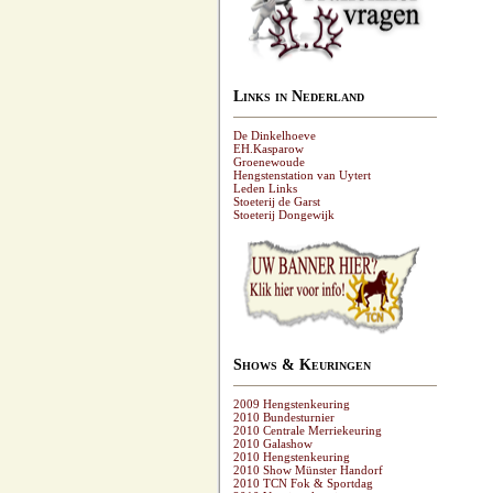
Links in Nederland
De Dinkelhoeve
EH.Kasparow
Groenewoude
Hengstenstation van Uytert
Leden Links
Stoeterij de Garst
Stoeterij Dongewijk
Shows & Keuringen
2009 Hengstenkeuring
2010 Bundesturnier
2010 Centrale Merriekeuring
2010 Galashow
2010 Hengstenkeuring
2010 Show Münster Handorf
2010 TCN Fok & Sportdag