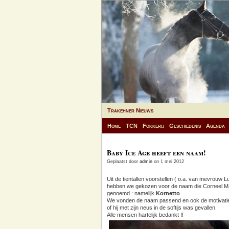
Trakehner Nieuws
Home
TCN
Fokkerij
Geschiedenis
Agenda
Baby Ice Age heeft een naam!
Geplaatst door
admin
on 1 mei 2012
Uit de tientallen voorstellen ( o.a. van mevrouw Lu
hebben we gekozen voor de naam die Corneel M
genoemd : namelijk
Kornetto
We vonden de naam passend en ook de motivatie
of hij met zijn neus in de softijs was gevallen.
Alle mensen hartelijk bedankt !!