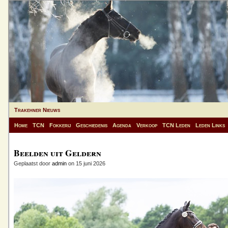
Trakehner Nieuws
Home
TCN
Fokkerij
Geschiedenis
Agenda
Verkoop
TCN Leden
Leden Links
Beelden uit Geldern
Geplaatst door
admin
on 15 juni 2026