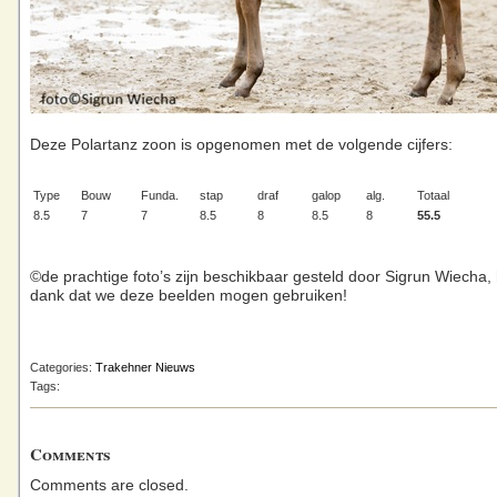
Deze Polartanz zoon is opgenomen met de volgende cijfers:
Type
Bouw
Funda.
stap
draf
galop
alg.
Totaal
8.5
7
7
8.5
8
8.5
8
55.5
©de prachtige foto’s zijn beschikbaar gesteld door Sigrun Wiecha, 
dank dat we deze beelden mogen gebruiken!
Categories:
Trakehner Nieuws
Tags:
Comments
Comments are closed.