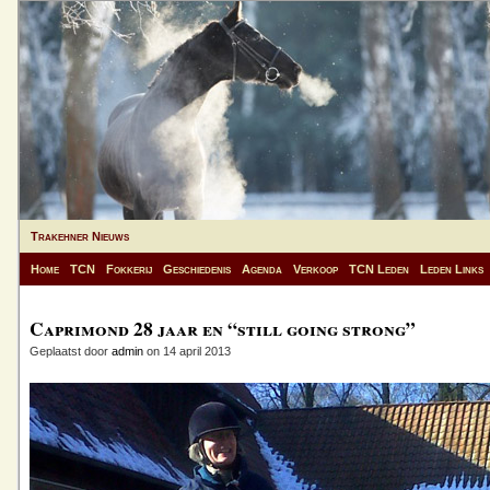
Trakehner Nieuws
Home
TCN
Fokkerij
Geschiedenis
Agenda
Verkoop
TCN Leden
Leden Links
Caprimond 28 jaar en “still going strong”
Geplaatst door
admin
on 14 april 2013