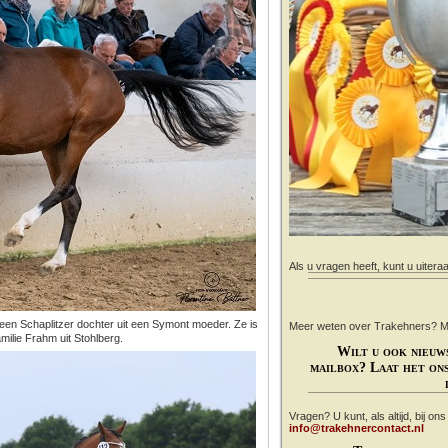
Als u vragen heeft, kunt u uitera
 een Schaplitzer dochter uit een Symont moeder. Ze is
Meer weten over Trakehners? Mail
ilie Frahm uit Stohlberg.
Wilt u ook nieuw
mailbox? Laat het ons
Vragen? U kunt, als altijd, bij on
info@trakehnercontact.nl