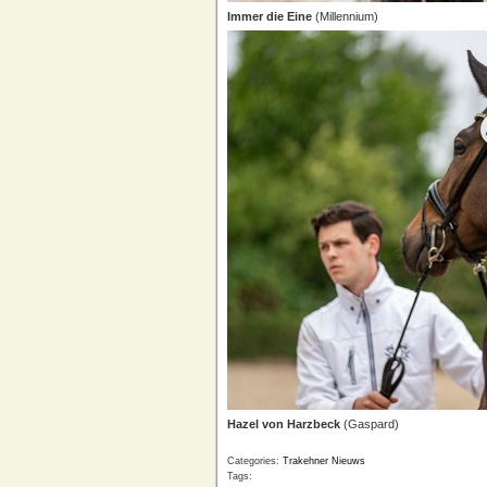
Immer die Eine
(Millennium)
Hazel von Harzbeck
(Gaspard)
Categories:
Trakehner Nieuws
Tags: