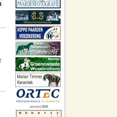
augustus 2026
M
D
W
D
V
Z
Z
1
2