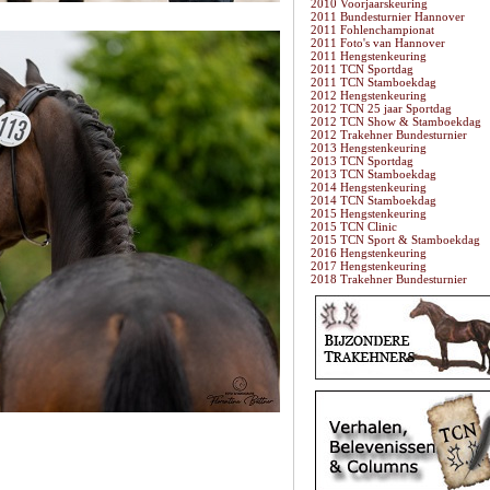
2010 Voorjaarskeuring
2011 Bundesturnier Hannover
2011 Fohlenchampionat
2011 Foto's van Hannover
2011 Hengstenkeuring
2011 TCN Sportdag
2011 TCN Stamboekdag
2012 Hengstenkeuring
2012 TCN 25 jaar Sportdag
2012 TCN Show & Stamboekdag
2012 Trakehner Bundesturnier
2013 Hengstenkeuring
2013 TCN Sportdag
2013 TCN Stamboekdag
2014 Hengstenkeuring
2014 TCN Stamboekdag
2015 Hengstenkeuring
2015 TCN Clinic
2015 TCN Sport & Stamboekdag
2016 Hengstenkeuring
2017 Hengstenkeuring
2018 Trakehner Bundesturnier