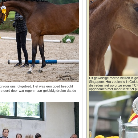
Dit geweldige merrie veulen is ge
Singapoor. Het veulen is in Gel
die reden niet op onze eigen T
ng voor ons fokgebied. Het was een goed bezocht
opgenomen met maar liefst
59
pu
rstoord door wat regen maar gelukkig drukte dat de