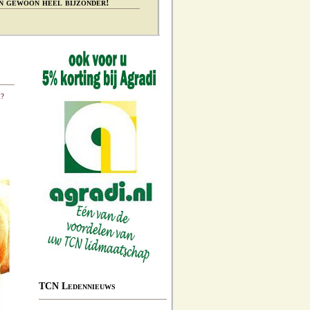
n gewoon heel bijzonder!
k?
TCN Ledennieuws