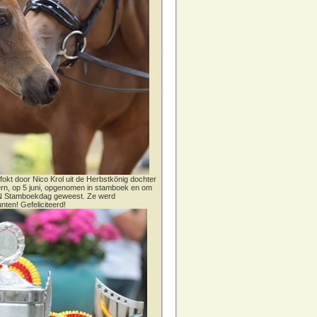
fokt door Nico Krol uit de Herbstkönig dochter
dern, op 5 juni, opgenomen in stamboek en om
CN Stamboekdag geweest. Ze werd
nten! Gefeliciteerd!