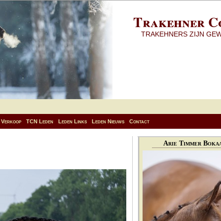
Trakehner C
TRAKEHNERS ZIJN GE
Verkoop
TCN Leden
Leden Links
Leden Nieuws
Contact
Arie Timmer Bokaa