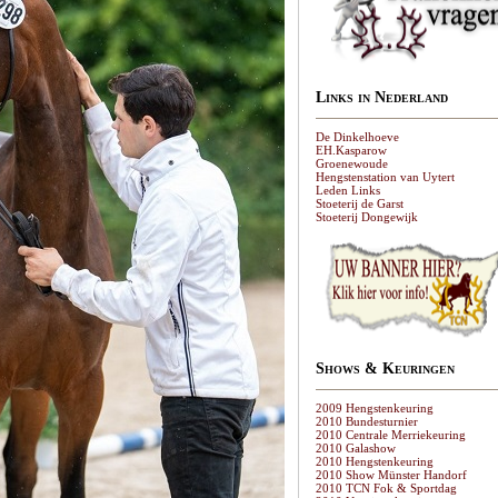
Links in Nederland
De Dinkelhoeve
EH.Kasparow
Groenewoude
Hengstenstation van Uytert
Leden Links
Stoeterij de Garst
Stoeterij Dongewijk
Shows & Keuringen
2009 Hengstenkeuring
2010 Bundesturnier
2010 Centrale Merriekeuring
2010 Galashow
2010 Hengstenkeuring
2010 Show Münster Handorf
2010 TCN Fok & Sportdag