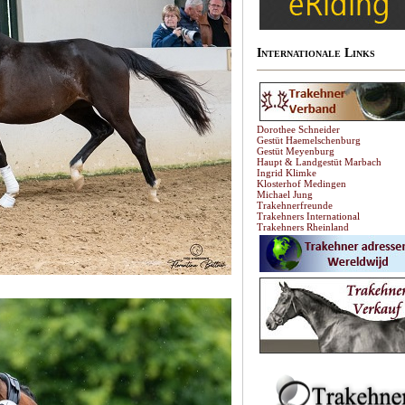
Internationale Links
Dorothee Schneider
Gestüt Haemelschenburg
Gestüt Meyenburg
Haupt & Landgestüt Marbach
Ingrid Klimke
Klosterhof Medingen
Michael Jung
Trakehnerfreunde
Trakehners International
Trakehners Rheinland