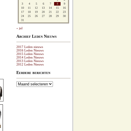
3
4
5
6
7
8
9
10
11
12
13
14
15
16
17
18
19
20
21
22
23
24
25
26
27
28
29
30
31
« jul
Archief Leden Nieuws
2017 Leden nieuws
2016 Leden Nieuws
2015 Leden Nieuws
2014 Leden Nieuws
2013 Leden Nieuws
2012 Leden Nieuws
Eerdere berichten
Eerdere
berichten