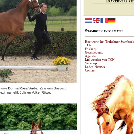
Trakehners zij
Stamboek informatie
Hoe werkt het Trakehner Stamboe
TCN
Fokkerij
Geschiedenis
Agenda
Lid worden van TCN
Verkoop
Leden Nieuws
Contact
 mooie
Donna Rosa Verde
. Zij is een Gaspard
ezit, namelijk Julia en Volker Röwe.