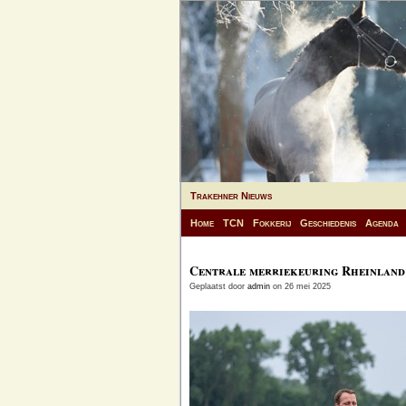
Trakehner Nieuws
Home
TCN
Fokkerij
Geschiedenis
Agenda
Centrale merriekeuring Rheinland
Geplaatst door
admin
on 26 mei 2025