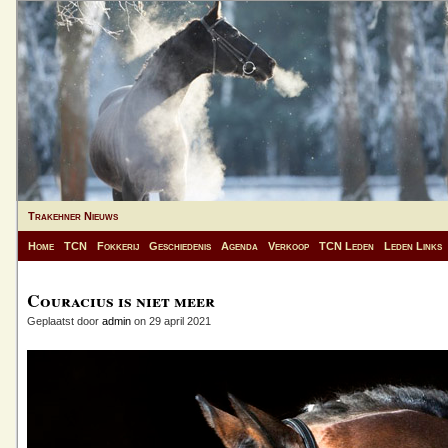
Trakehner Nieuws
Home
TCN
Fokkerij
Geschiedenis
Agenda
Verkoop
TCN Leden
Leden Links
Couracius is niet meer
Geplaatst door
admin
on 29 april 2021