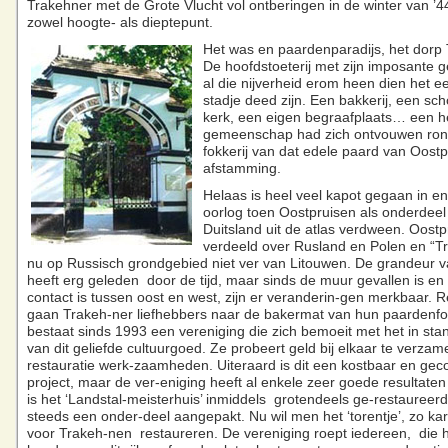
Trakehner met de Grote Vlucht vol ontberingen in de winter van ’44
zowel hoogte- als dieptepunt.
Het was en paardenparadijs, het dorp
De hoofdstoeterij met zijn imposante
al die nijverheid erom heen dien het e
stadje deed zijn. Een bakkerij, een sch
kerk, een eigen begraafplaats… een h
gemeenschap had zich ontvouwen ro
fokkerij van dat edele paard van Oostp
afstamming.
Helaas is heel veel kapot gegaan in e
oorlog toen Oostpruisen als onderdeel
Duitsland uit de atlas verdween. Oost
verdeeld over Rusland en Polen en “Tr
nu op Russisch grondgebied niet ver van Litouwen. De grandeur v
heeft erg geleden door de tijd, maar sinds de muur gevallen is en
contact is tussen oost en west, zijn er veranderin-gen merkbaar. 
gaan Trakeh-ner liefhebbers naar de bakermat van hun paardenfok
bestaat sinds 1993 een vereniging die zich bemoeit met het in st
van dit geliefde cultuurgoed. Ze probeert geld bij elkaar te verzam
restauratie werk-zaamheden. Uiteraard is dit een kostbaar en gec
project, maar de ver-eniging heeft al enkele zeer goede resultaten
is het ‘Landstal-meisterhuis’ inmiddels grotendeels ge-restaureerd
steeds een onder-deel aangepakt. Nu wil men het ‘torentje’, zo kar
voor Trakeh-nen restaureren. De vereniging roept iedereen, die h