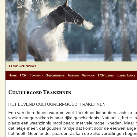
Trakehner Nieuws
Home
TCN
Fokkerij
Geschiedenis
Agenda
Verkoop
TCN Leden
Leden Links
Cultuurgoed Trakehnen
HET LEVEND CULTUURERFGOED ‘TRAKEHNEN’
Een van de redenen waarom veel Trakehner liefhebbers zich zo tot
voelen aangetrokken is haar rijke geschiedenis. Natuurlijk, het is i
plaats een waanzinnig mooi paard met vele mogelijkheden. Maar h
dat ietsje meer, dat gouden randje dat komt door de eeuwenlange h
het heeft. Geen ander paardenras kan op zulke vertellingen bogen 