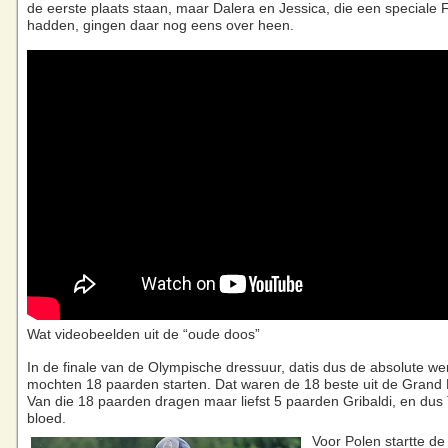
de eerste plaats staan, maar Dalera en Jessica, die een speciale 
hadden, gingen daar nog eens over heen.
Wat videobeelden uit de “oude doos”
In de finale van de Olympische dressuur, datis dus de absolute we
mochten 18 paarden starten. Dat waren de 18 beste uit de Grand P
Van die 18 paarden dragen maar liefst 5 paarden Gribaldi, en dus
bloed.
Voor Polen startte d