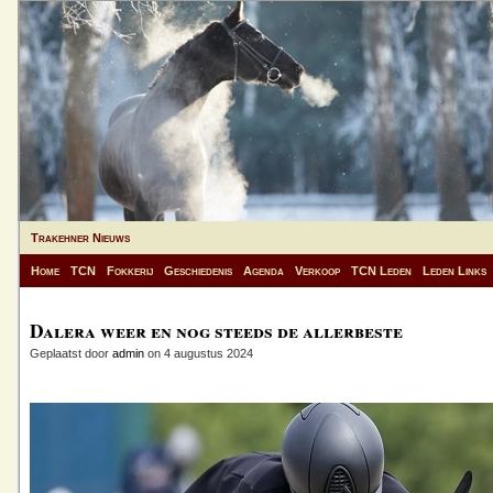
Trakehner Nieuws
Home
TCN
Fokkerij
Geschiedenis
Agenda
Verkoop
TCN Leden
Leden Links
Dalera weer en nog steeds de allerbeste
Geplaatst door
admin
on 4 augustus 2024