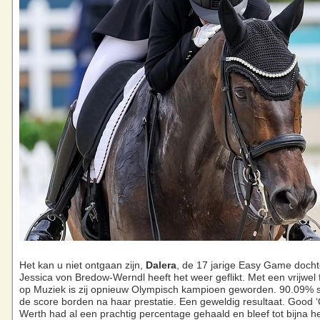
Het kan u niet ontgaan zijn,
Dalera
, de 17 jarige Easy Game docht
Jessica von Bredow-Werndl heeft het weer geflikt. Met een vrijwel 
op Muziek is zij opnieuw Olympisch kampioen geworden. 90.09% s
de score borden na haar prestatie. Een geweldig resultaat. Good ‘O
Werth had al een prachtig percentage gehaald en bleef tot bijna he