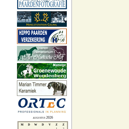
augustus 2026
M
D
W
D
V
Z
Z
1
2