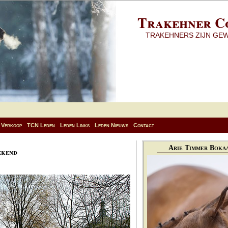
Trakehner C
TRAKEHNERS ZIJN GE
Verkoop
TCN Leden
Leden Links
Leden Nieuws
Contact
Arie Timmer Bokaa
ekend