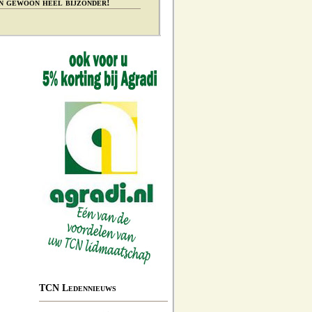
n gewoon heel bijzonder!
TCN Ledennieuws