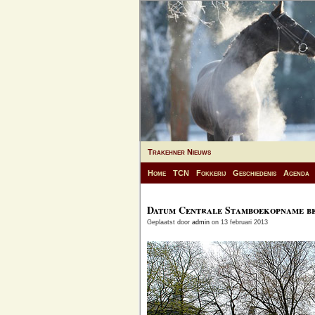
Trakehner Nieuws
Home
TCN
Fokkerij
Geschiedenis
Agenda
Datum Centrale Stamboekopname b
Geplaatst door
admin
on 13 februari 2013