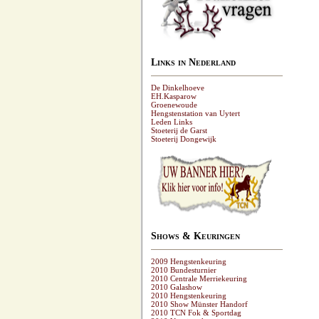
Links in Nederland
De Dinkelhoeve
EH.Kasparow
Groenewoude
Hengstenstation van Uytert
Leden Links
Stoeterij de Garst
Stoeterij Dongewijk
Shows & Keuringen
2009 Hengstenkeuring
2010 Bundesturnier
2010 Centrale Merriekeuring
2010 Galashow
2010 Hengstenkeuring
2010 Show Münster Handorf
2010 TCN Fok & Sportdag