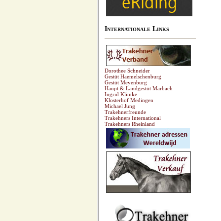
Internationale Links
Dorothee Schneider
Gestüt Haemelschenburg
Gestüt Meyenburg
Haupt & Landgestüt Marbach
Ingrid Klimke
Klosterhof Medingen
Michael Jung
Trakehnerfreunde
Trakehners International
Trakehners Rheinland