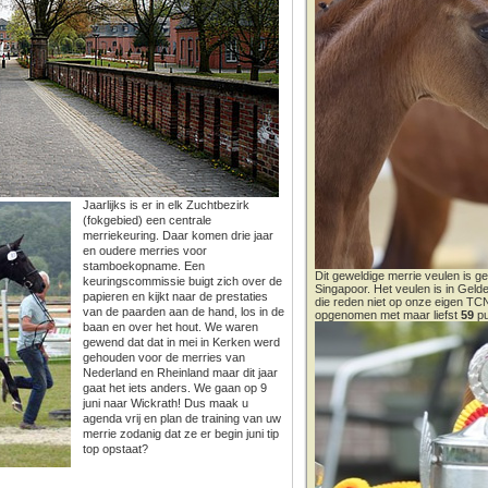
Jaarlijks is er in elk Zuchtbezirk
(fokgebied) een centrale
merriekeuring. Daar komen drie jaar
en oudere merries voor
stamboekopname. Een
Dit geweldige merrie veulen is ge
keuringscommissie buigt zich over de
Singapoor. Het veulen is in Gel
papieren en kijkt naar de prestaties
die reden niet op onze eigen T
van de paarden aan de hand, los in de
opgenomen met maar liefst
59
pu
baan en over het hout. We waren
gewend dat dat in mei in Kerken werd
gehouden voor de merries van
Nederland en Rheinland maar dit jaar
gaat het iets anders. We gaan op 9
juni naar Wickrath! Dus maak u
agenda vrij en plan de training van uw
merrie zodanig dat ze er begin juni tip
top opstaat?