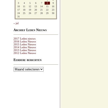
3
4
5
6
7
8
9
10
11
12
13
14
15
16
17
18
19
20
21
22
23
24
25
26
27
28
29
30
31
« jul
Archief Leden Nieuws
2017 Leden nieuws
2016 Leden Nieuws
2015 Leden Nieuws
2014 Leden Nieuws
2013 Leden Nieuws
2012 Leden Nieuws
Eerdere berichten
Eerdere
berichten