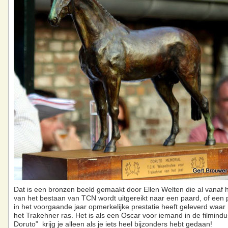
Dat is een bronzen beeld gemaakt door Ellen Welten die al vanaf 
van het bestaan van TCN wordt uitgereikt naar een paard, of een 
in het voorgaande jaar opmerkelijke prestatie heeft geleverd waar
het Trakehner ras. Het is als een Oscar voor iemand in de filmindus
Doruto” krijg je alleen als je iets heel bijzonders hebt gedaan!