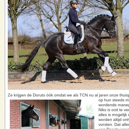
Ze krijgen de Doruto óók omdat we als TCN
nu al jaren onze thui
op hun steeds m
wordende manege
Niks is ooit te vee
alles is mogelijk
worden altijd on
vorsten. Dat alle