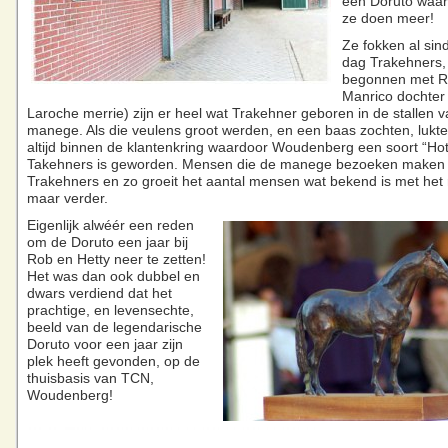
een Doruto waar
ze doen meer!
Ze fokken al sin
dag Trakehners, 
begonnen met R
Manrico dochter
Laroche merrie) zijn er heel wat Trakehner geboren in de stallen 
manege. Als die veulens groot werden, en een baas zochten, lukte 
altijd binnen de klantenkring waardoor Woudenberg een soort “Hot
Takehners is geworden. Mensen die de manege bezoeken maken 
Trakehners en zo groeit het aantal mensen wat bekend is met het 
maar verder.
Eigenlijk alwéér een reden
om de Doruto een jaar bij
Rob en Hetty neer te zetten!
Het was dan ook dubbel en
dwars verdiend dat het
prachtige, en levensechte,
beeld van de legendarische
Doruto voor een jaar zijn
plek heeft gevonden, op de
thuisbasis van TCN,
Woudenberg!