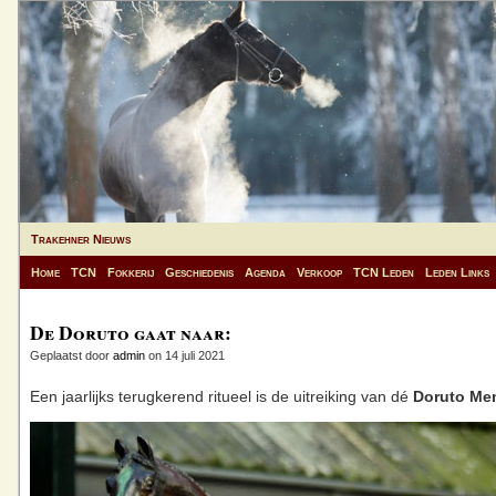
Trakehner Nieuws
Home
TCN
Fokkerij
Geschiedenis
Agenda
Verkoop
TCN Leden
Leden Links
De Doruto gaat naar:
Geplaatst door
admin
on 14 juli 2021
Een jaarlijks terugkerend ritueel is de uitreiking van dé
Doruto Me