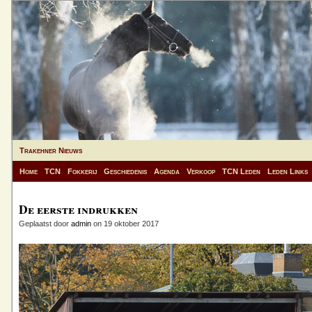
Trakehner Nieuws
Home
TCN
Fokkerij
Geschiedenis
Agenda
Verkoop
TCN Leden
Leden Links
De eerste indrukken
Geplaatst door
admin
on 19 oktober 2017