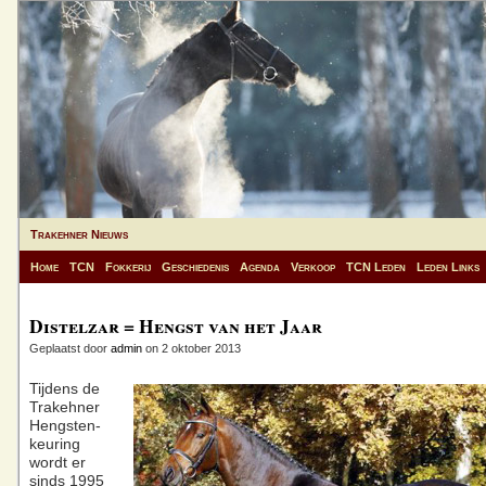
Trakehner Nieuws
Home
TCN
Fokkerij
Geschiedenis
Agenda
Verkoop
TCN Leden
Leden Links
Distelzar = Hengst van het Jaar
Geplaatst door
admin
on 2 oktober 2013
Tijdens de
Trakehner
Hengsten-
keuring
wordt er
sinds 1995