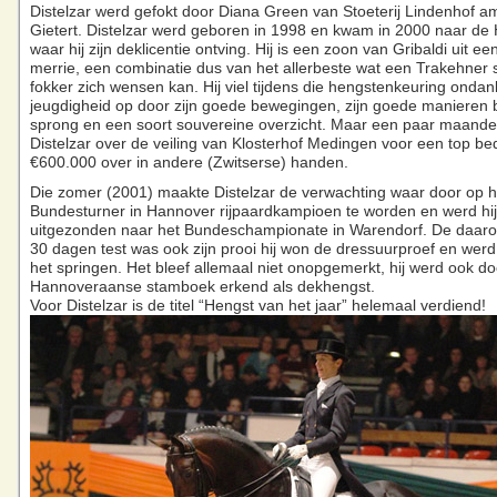
Distelzar werd gefokt door Diana Green van Stoeterij Lindenhof a
Gietert. Distelzar werd geboren in 1998 en kwam in 2000 naar de
waar hij zijn deklicentie ontving. Hij is een zoon van Gribaldi uit e
merrie, een combinatie dus van het allerbeste wat een Trakehner 
fokker zich wensen kan. Hij viel tijdens die hengstenkeuring ondank
jeugdigheid op door zijn goede bewegingen, zijn goede manieren
sprong en een soort souvereine overzicht. Maar een paar maanden
Distelzar over de veiling van Klosterhof Medingen voor een top b
€600.000 over in andere (Zwitserse) handen.
Die zomer (2001) maakte Distelzar de verwachting waar door op h
Bundesturner in Hannover rijpaardkampioen te worden en werd hij
uitgezonden naar het Bundeschampionate in Warendorf. De daar
30 dagen test was ook zijn prooi hij won de dressuurproef en werd
het springen. Het bleef allemaal niet onopgemerkt, hij werd ook do
Hannoveraanse stamboek erkend als dekhengst.
Voor Distelzar is de titel “Hengst van het jaar” helemaal verdiend!