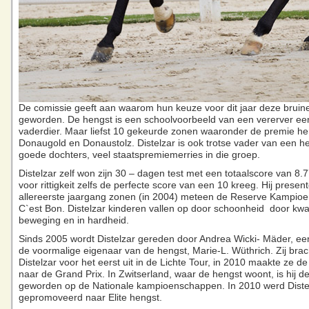
De comissie geeft aan waarom hun keuze voor dit jaar deze bruine
geworden. De hengst is een schoolvoorbeeld van een vererver ee
vaderdier. Maar liefst 10 gekeurde zonen waaronder de premie h
Donaugold en Donaustolz. Distelzar is ook trotse vader van een h
goede dochters, veel staatspremiemerries in die groep.
Distelzar zelf won zijn 30 – dagen test met een totaalscore van 8.7
voor rittigkeit zelfs de perfecte score van een 10 kreeg. Hij present
allereerste jaargang zonen (in 2004) meteen de Reserve Kampio
C`est Bon. Distelzar kinderen vallen op door schoonheid door kwali
beweging en in hardheid.
Sinds 2005 wordt Distelzar gereden door Andrea Wicki- Mäder, ee
de voormalige eigenaar van de hengst, Marie-L. Wüthrich. Zij brac
Distelzar voor het eerst uit in de Lichte Tour, in 2010 maakte ze d
naar de Grand Prix. In Zwitserland, waar de hengst woont, is hij d
geworden op de Nationale kampioenschappen. In 2010 werd Diste
gepromoveerd naar Elite hengst.