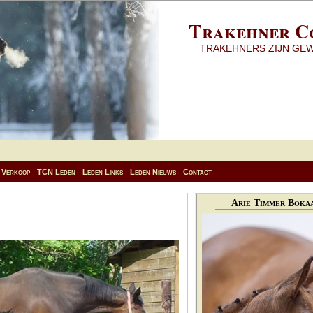
Trakehner C
TRAKEHNERS ZIJN GE
Verkoop
TCN Leden
Leden Links
Leden Nieuws
Contact
Arie Timmer Bokaa