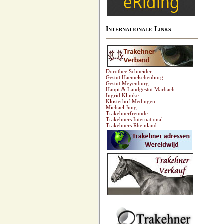
Internationale Links
Dorothee Schneider
Gestüt Haemelschenburg
Gestüt Meyenburg
Haupt & Landgestüt Marbach
Ingrid Klimke
Klosterhof Medingen
Michael Jung
Trakehnerfreunde
Trakehners International
Trakehners Rheinland