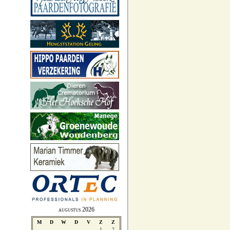
augustus 2026
M
D
W
D
V
Z
Z
1
2