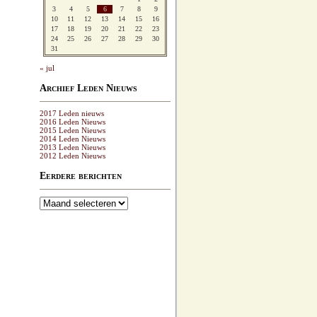
3
4
5
6
7
8
9
10
11
12
13
14
15
16
17
18
19
20
21
22
23
24
25
26
27
28
29
30
31
« jul
Archief Leden Nieuws
2017 Leden nieuws
2016 Leden Nieuws
2015 Leden Nieuws
2014 Leden Nieuws
2013 Leden Nieuws
2012 Leden Nieuws
Eerdere berichten
Eerdere
berichten