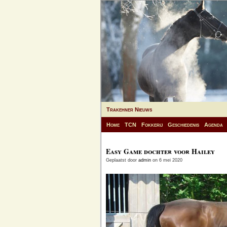
Trakehner Nieuws
Home
TCN
Fokkerij
Geschiedenis
Agenda
Easy Game dochter voor Hailey
Geplaatst door
admin
on 6 mei 2020