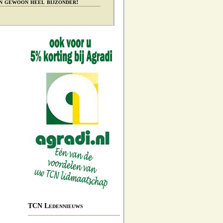
n gewoon heel bijzonder!
TCN Ledennieuws