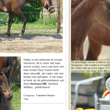
Hailey is een bekende en trouwe
Dit geweldige merrie veulen is ge
fokmerrie, dit is zeker niet haar
Singapoor. Het veulen is in Gel
eerste veulen, het is wel weer een
die reden niet op onze eigen T
hele mooie! Éasy Game heeft
opgenomen met maar liefst
59
pu
daar natuurlijk, als vader, ook een
beetje mee geholpen. 5 mei staat
te boek als de geboortedatum van
deze
Humeyra MB
. Stoeterij
Welfare, gefeliciteerd!
Categories:
Trakehner Nieuws
Tags: