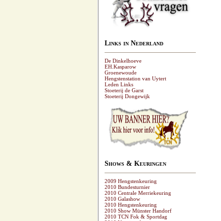
Links in Nederland
De Dinkelhoeve
EH.Kasparow
Groenewoude
Hengstenstation van Uytert
Leden Links
Stoeterij de Garst
Stoeterij Dongewijk
Shows & Keuringen
2009 Hengstenkeuring
2010 Bundesturnier
2010 Centrale Merriekeuring
2010 Galashow
2010 Hengstenkeuring
2010 Show Münster Handorf
2010 TCN Fok & Sportdag