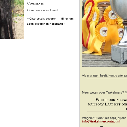
Comments
Comments are closed.
«
Charisma is geboren
Millenium
zoon geboren in Nederland
»
Als u vragen heeft, kunt u uitera
Meer weten over Trakehners? Mail
Wilt u ook nieuw
mailbox? Laat het ons
Vragen? U kunt, als altijd, bij on
info@trakehnercontact.nl