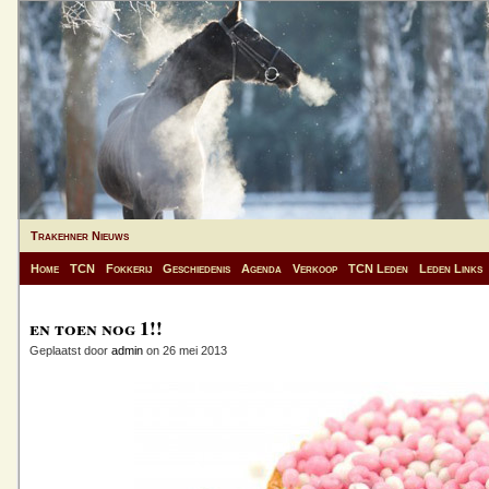
Trakehner Nieuws
Home
TCN
Fokkerij
Geschiedenis
Agenda
Verkoop
TCN Leden
Leden Links
en toen nog 1!!
Geplaatst door
admin
on 26 mei 2013