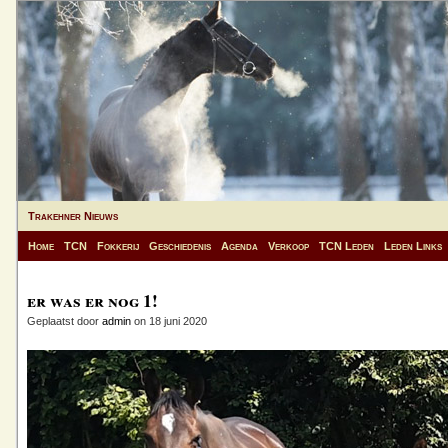
Trakehner Nieuws
Home
TCN
Fokkerij
Geschiedenis
Agenda
Verkoop
TCN Leden
Leden Links
er was er nog 1!
Geplaatst door
admin
on 18 juni 2020