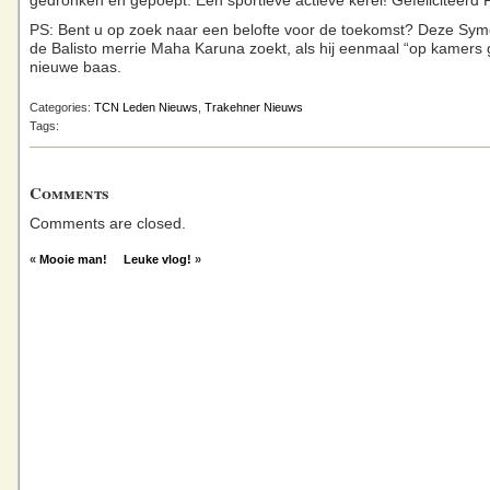
gedronken en gepoept. Een sportieve actieve kerel! Gefeliciteerd 
PS: Bent u op zoek naar een belofte voor de toekomst? Deze Symo
de Balisto merrie Maha Karuna zoekt, als hij eenmaal “op kamers 
nieuwe baas.
Categories:
TCN Leden Nieuws
,
Trakehner Nieuws
Tags:
Comments
Comments are closed.
«
Mooie man!
Leuke vlog!
»