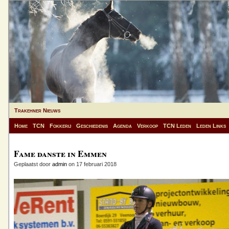
Trakehner Nieuws
Home
TCN
Fokkerij
Geschiedenis
Agenda
Verkoop
TCN Leden
Leden Links
Fame danste in Emmen
Geplaatst door
admin
on 17 februari 2018