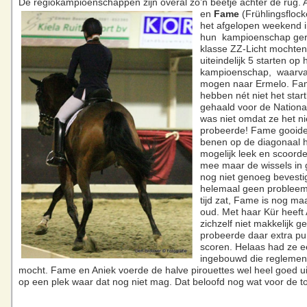
De regiokampioenschappen zijn overal zo’n beetje achter de rug. 
en
Fame
(Frühlingsflock
het afgelopen weekend
hun kampioenschap ger
klasse ZZ-Licht mochten
uiteindelijk 5 starten op 
kampioenschap, waarva
mogen naar Ermelo. Fa
hebben nét niet het star
gehaald voor de Nationa
was niet omdat ze het ni
probeerde! Fame gooide
benen op de diagonaal 
mogelijk leek en scoord
mee maar de wissels in g
nog niet genoeg bevestig
helemaal geen probleem 
tijd zat, Fame is nog maa
oud. Met haar Kür heeft 
zichzelf niet makkelijk g
probeerde daar extra pu
scoren. Helaas had ze e
ingebouwd die reglement
mocht. Fame en Aniek voerde de halve pirouettes wel heel goed u
op een plek waar dat nog niet mag. Dat beloofd nog wat voor de t