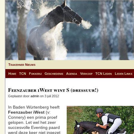
Trakehner Nieuws
Home
TCN
Fokkerij
Geschiedenis
Agenda
Verkoop
TCN Leden
Leden Links
Feenzauber iWest wint S (dressuur!)
Geplaatst door
admin
on 3 juli 2012
In Baden Würtenberg heeft
Feenzauber iWest
(v:
Connery) een prima proef
gelopen. Let wel het zeer
succesvolle Eventing paard
werd deze keer niet ingezet