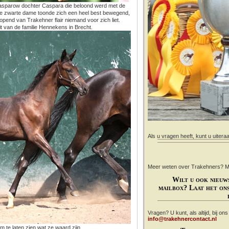
.Kasparow dochter Caspara die beloond werd met de
que zwarte dame toonde zich een heel best bewegend,
lopend van Trakehner flair niemand voor zich liet.
t van de familie Hennekens in Brecht.
Als u vragen heeft, kunt u uitera
Meer weten over Trakehners? Mail
Wilt u ook nieuw
mailbox? Laat het ons
Vragen? U kunt, als altijd, bij on
info@trakehnercontact.nl
 te laten zien wat ze waard zijn.