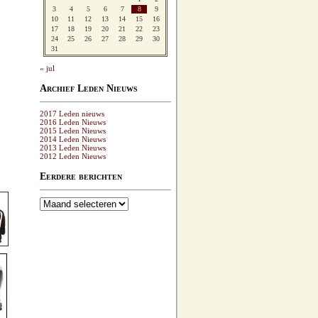
3
4
5
6
7
8
9
10
11
12
13
14
15
16
17
18
19
20
21
22
23
24
25
26
27
28
29
30
31
« jul
Archief Leden Nieuws
2017 Leden nieuws
2016 Leden Nieuws
2015 Leden Nieuws
2014 Leden Nieuws
2013 Leden Nieuws
2012 Leden Nieuws
Eerdere berichten
Eerdere
berichten