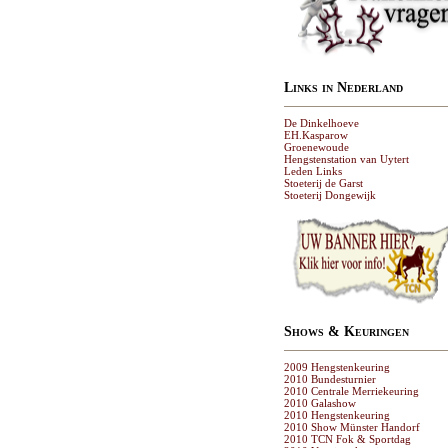
Links in Nederland
De Dinkelhoeve
EH.Kasparow
Groenewoude
Hengstenstation van Uytert
Leden Links
Stoeterij de Garst
Stoeterij Dongewijk
Shows & Keuringen
2009 Hengstenkeuring
2010 Bundesturnier
2010 Centrale Merriekeuring
2010 Galashow
2010 Hengstenkeuring
2010 Show Münster Handorf
2010 TCN Fok & Sportdag