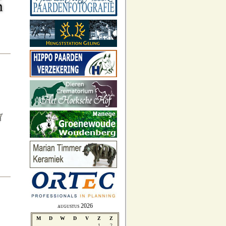
augustus 2026
M
D
W
D
V
Z
Z
1
2