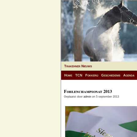
Trakehner Nieuws
Home
TCN
Fokkerij
Geschiedenis
Agenda
Fohlenchampionat 2013
Geplaatst door
admin
on 5 september 2013