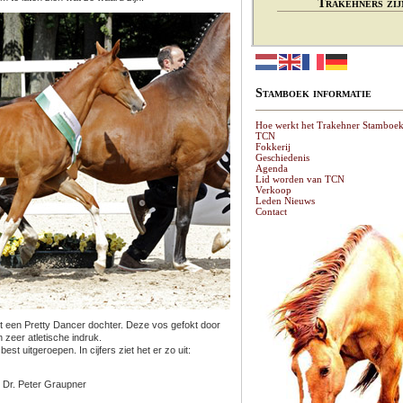
Trakehners zij
Stamboek informatie
Hoe werkt het Trakehner Stamboe
TCN
Fokkerij
Geschiedenis
Agenda
Lid worden van TCN
Verkoop
Leden Nieuws
Contact
it een Pretty Dancer dochter. Deze vos gefokt door
zeer atletische indruk.
st uitgeroepen. In cijfers ziet het er zo uit:
r: Dr. Peter Graupner