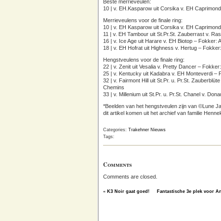
Beste merrieveulen:
10 | v. EH.Kasparow uit Corsika v. EH Caprimo
Merrieveulens voor de finale ring:
10 | v. EH Kasparow uit Corsika v. EH Caprimo
11 | v. EH Tambour uit St.Pr.St. Zauberrast v. R
16 | v. Ice Age uit Harare v. EH Biotop – Fokker
18 | v. EH Hofrat uit Highness v. Hertug – Fokker
Hengstveulens voor de finale ring:
22 | v. Zenit uit Vesalia v. Pretty Dancer – Fokke
25 | v. Kentucky uit Kadabra v. EH Monteverdi –
32 | v. Fairmont Hill uit St.Pr. u. Pr.St. Zauberbl
Chemins
33 | v. Millenium uit St.Pr. u. Pr.St. Chanel v. Do
*Beelden van het hengstveulen zijn van ©Lune Ja
dit artikel komen uit het archief van familie Henn
Categories:
Trakehner Nieuws
Tags:
Comments
Comments are closed.
«
K3 Noir gaat goed!
Fantastische 3e plek voor A