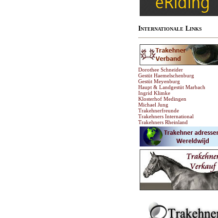
Internationale Links
Dorothee Schneider
Gestüt Haemelschenburg
Gestüt Meyenburg
Haupt & Landgestüt Marbach
Ingrid Klimke
Klosterhof Medingen
Michael Jung
Trakehnerfreunde
Trakehners International
Trakehners Rheinland