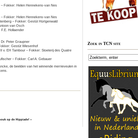
nd – Fokker: Helen Hennekens-van Nes
nd – Fokker: Helen Hennekens-van Nes
astenberg – Fokker: Gestüt Hürtgenwald
: Antoon van Osch
: F.E. Hollaender
r: Dr. Peter Graupner
Zoek in TCN site
 Fokker: Gestüt Wiesenhof
üte II v. EH Tambour – Fokker: Stoeterij des Quatre
naufischer – Fokker: Carl A. Gebauer
ncke, de beelden van het winnende merrieveulen in
ekens.
nouk op de Hippiade!
»