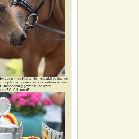
fokt door Nico Krol uit de Herbstkönig dochter
dern, op 5 juni, opgenomen in stamboek en om
CN Stamboekdag geweest. Ze werd
nten! Gefeliciteerd!