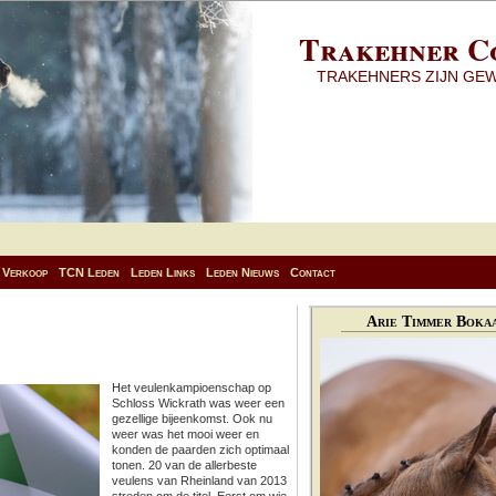
Trakehner C
TRAKEHNERS ZIJN GE
Verkoop
TCN Leden
Leden Links
Leden Nieuws
Contact
Arie Timmer Bokaa
Het veulenkampioenschap op
Schloss Wickrath was weer een
gezellige bijeenkomst. Ook nu
weer was het mooi weer en
konden de paarden zich optimaal
tonen. 20 van de allerbeste
veulens van Rheinland van 2013