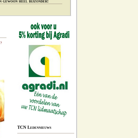
n gewoon heel bijzonder!
k?
TCN Ledennieuws