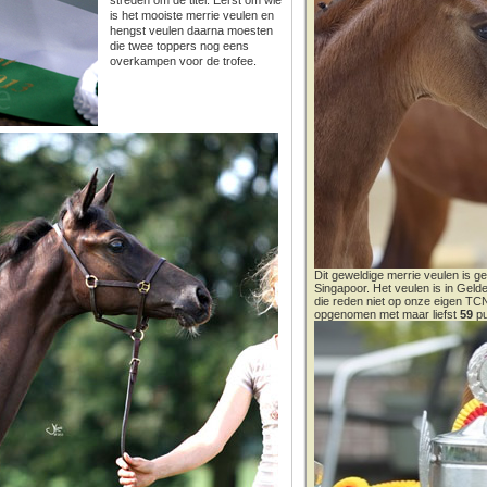
streden om de titel. Eerst om wie
is het mooiste merrie veulen en
hengst veulen daarna moesten
die twee toppers nog eens
overkampen voor de trofee.
Dit geweldige merrie veulen is ge
Singapoor. Het veulen is in Gel
die reden niet op onze eigen T
opgenomen met maar liefst
59
pu