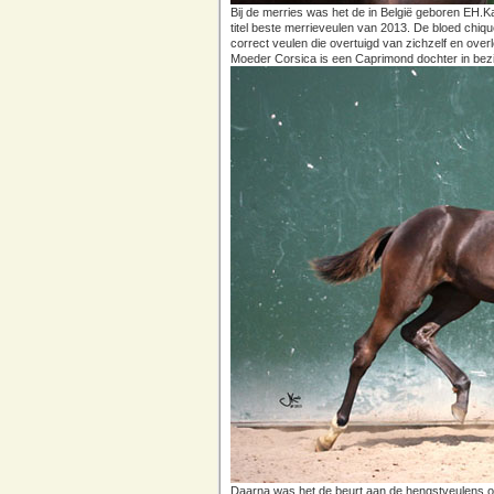
Bij de merries was het de in België geboren EH
titel beste merrieveulen van 2013. De bloed chi
correct veulen die overtuigd van zichzelf en over
Moeder Corsica is een Caprimond dochter in bezi
Daarna was het de beurt aan de hengstveulens om