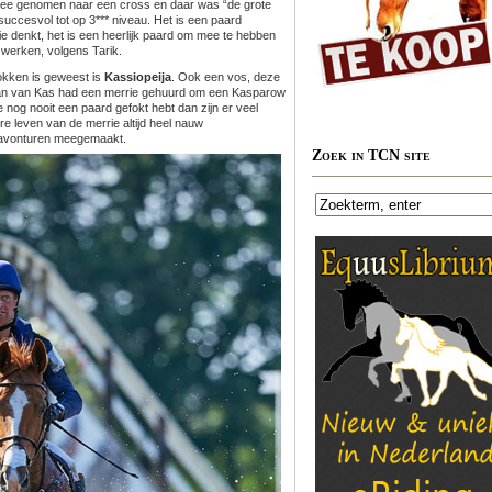
n mee genomen naar een cross en daar was “de grote
 succesvol tot op 3*** niveau. Het is een paard
ie denkt, het is een heerlijk paard om mee te hebben
te werken, volgens Tarik.
rokken is geweest is
Kassiopeija
. Ook een vos, deze
 fan van Kas had een merrie gehuurd om een Kasparow
je nog nooit een paard gefokt hebt dan zijn er veel
re leven van de merrie altijd heel nauw
t avonturen meegemaakt.
Zoek in TCN site