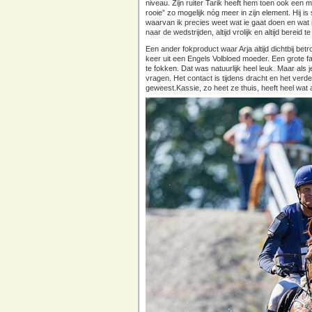
niveau. Zijn ruiter Tarik heeft hem toen ook ee
rooie” zo mogelijk nóg meer in zijn element. Hij is
waarvan ik precies weet wat ie gaat doen en wat 
naar de wedstrijden, altijd vrolijk en altijd bereid 
Een ander fokproduct waar Arja altijd dichtbij bet
keer uit een Engels Volbloed moeder. Een grote
te fokken. Dat was natuurlijk heel leuk. Maar als 
vragen. Het contact is tijdens dracht en het verde
geweest.Kassie, zo heet ze thuis, heeft heel wa