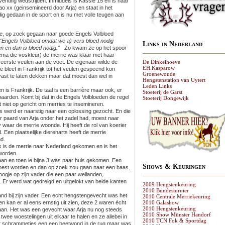
eventing wedstrijden. Inmiddels is Kassie 15 en is haar
ao xx (geinsemineerd door Arja) en staat in het
eldig gedaan in de sport en is nu met volle teugen aan
de, op zoek gegaan naar goede Engels Volbloed
“Engels Volbloed omdat we a) vers bloed nodig
Links in Nederland
en en dan is bloed nodig.”
Zo kwam ze op het spoor
hema die voskleur) de merrie was klaar met haar
eerste veulen aan de voet. De eigenaar wilde de
De Dinkelhoeve
EH.Kasparow
e bleef in Frankrijk tot het veulen gespeend kon
Groenewoude
ast te laten dekken maar dat moest dan wel in
Hengstenstation van Uytert
Leden Links
 is Frankrijk. De taal is een barrière maar ook, er
Stoeterij de Garst
 paarden. Komt bij dat in de Engels Volbloeden de regel
Stoeterij Dongewijk
t niet op gericht om merries te insemineren.
s werd er naarstig naar een oplossing gezocht. En die
r paard van Arja onder het zadel had, moest naar
 waar de merrie woonde. Hij heeft de rol van koerier
 Een plaatselijke dierenarts heeft de merrie
d.
 is de merrie naar Nederland gekomen en is het
orden.
gaan en toen ie bijna 3 was naar huis gekomen. Een
Shows & Keuringen
 moest worden en dan op zoek zou gaan naar een baas.
ogje op zijn vader die een paar weilanden,
 Er werd wat gedreigd en uitgelokt van beide kanten
2009 Hengstenkeuring
2010 Bundesturnier
land bij zijn vader. Een echt hengstengevecht was het
2010 Centrale Merriekeuring
 kan er al eens ernstig uit zien, deze 2 waren écht
2010 Galashow
2010 Hengstenkeuring
slaan. Het was een gevecht waar Arja nu nog steeds
2010 Show Münster Handorf
 twee woestelingen uit elkaar te halen en ze allebei in
2010 TCN Fok & Sportdag
at schrammetjes een een beetwond in de rug maar was