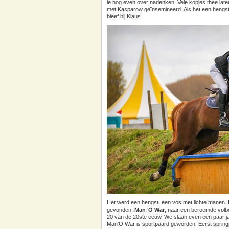
ie nog even over nadenken. Vele kopjes thee late
met Kasparow geïnsemineerd. Als het een hengstv
bleef bij Klaus.
Het werd een hengst, een vos met lichte manen.
gevonden,
Man
‘
O War
, naar een beroemde volbo
20 van de 20ste eeuw. We slaan even een paar jaa
Man’O War is sportpaard geworden. Eerst springpa