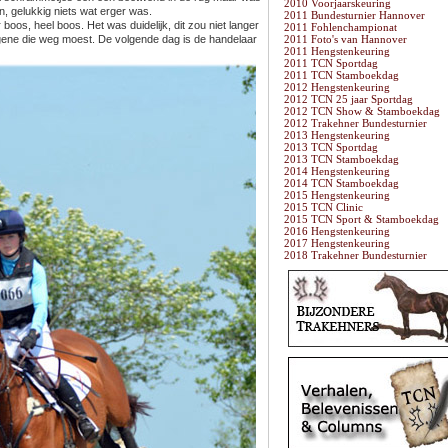
2010 Voorjaarskeuring
, gelukkig niets wat erger was.
2011 Bundesturnier Hannover
oos, heel boos. Het was duidelijk, dit zou niet langer
2011 Fohlenchampionat
gene die weg moest. De volgende dag is de handelaar
2011 Foto's van Hannover
2011 Hengstenkeuring
2011 TCN Sportdag
2011 TCN Stamboekdag
2012 Hengstenkeuring
2012 TCN 25 jaar Sportdag
2012 TCN Show & Stamboekdag
2012 Trakehner Bundesturnier
2013 Hengstenkeuring
2013 TCN Sportdag
2013 TCN Stamboekdag
2014 Hengstenkeuring
2014 TCN Stamboekdag
2015 Hengstenkeuring
2015 TCN Clinic
2015 TCN Sport & Stamboekdag
2016 Hengstenkeuring
2017 Hengstenkeuring
2018 Trakehner Bundesturnier