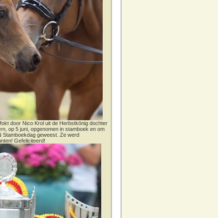
fokt door Nico Krol uit de Herbstkönig dochter
dern, op 5 juni, opgenomen in stamboek en om
CN Stamboekdag geweest. Ze werd
nten! Gefeliciteerd!