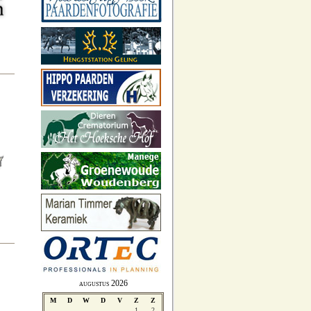
augustus 2026
M
D
W
D
V
Z
Z
1
2