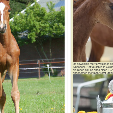
Dit geweldige merrie veulen is ge
Singapoor. Het veulen is in Gel
die reden niet op onze eigen T
opgenomen met maar liefst
59
pu