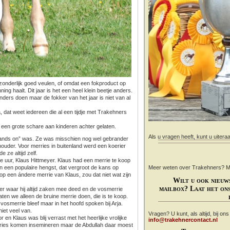
tzonderlijk goed veulen, of omdat een fokproduct op
nning haalt. Dit jaar is het een heel klein beetje anders.
nders doen maar de fokker van het jaar is niet van al
, dat weet iedereen die al een tijdje met Trakehners
 een grote schare aan kinderen achter gelaten.
Als u vragen heeft, kunt u uitera
“hands on” was. Ze was misschien nog wel gebrander
ouder. Voor merries in buitenland werd een koerier
 ze altijd zelf.
e uur, Klaus Hittmeyer. Klaus had een merrie te koop
an een populaire hengst, dat vergroot de kans op
Meer weten over Trakehners? Mail
 op een ándere merrie van Klaus, zou dat niet wat zijn
Wilt u ook nieuw
mailbox? Laat het ons
r waar hij altijd zaken mee deed en de vosmerrie
aten we alleen de bruine merrie doen, die is te koop.
osmerrie bleef maar in het hoofd spoken bij Arja.
niet veel van.
Vragen? U kunt, als altijd, bij on
r en Klaus was blij verrast met het heerlijke vrolijke
info@trakehnercontact.nl
ries komen insemineren maar de Abdullah daar moest