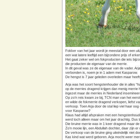
Fokker van het jaar wordt je meestal door een ui
een wat latere leeftijd een bijzondere prijs of erke
Het gaat zeker wel om fokproducten die iets bijzo
die producten de eigenaar van de merrie.
In dit geval was ze de eigenaar van de vader. Arja
verbonden is, noem je in 1 adem met Kasparow.
De hengst is 7 jaar geleden overleden maar heeft
Arja was het soort hengstenhouder die in alles 
op de merries dragend krijgen dan menig merrie h
ingezet maar de merries in Nederland insemineerde
Op zo’n reis kwam ze bij, TCN man van het eerst
en wilde de fokmerrie dragend verkopen, liefst v
verkoop. Toen Arja door de stal liep viel haar oog
voor Kasparow?
Klaus had altijd afspraken met een hengstenhoude
werd toch alleen maar om het jaar drachtig. Dus l
Die bruine merrie was in 1 keer dragend maar de v
Zo’n mooie lijn, een Abdullah dochter, daar zijn er 
De verkoop van de bruine ging uiteindelijk niet doo
Kas kind wat werd geboren. Arja mocht weer mer