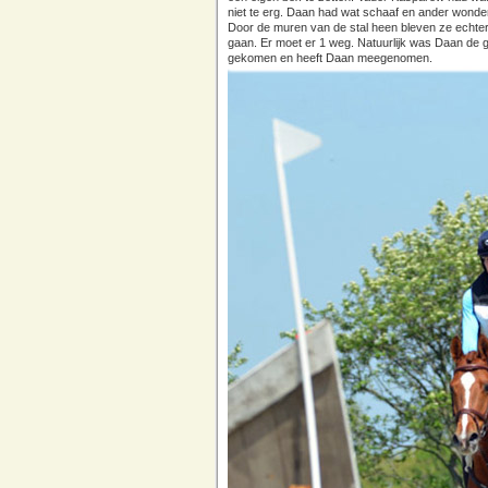
niet te erg. Daan had wat schaaf en ander wonden
Door de muren van de stal heen bleven ze echter b
gaan. Er moet er 1 weg. Natuurlijk was Daan de 
gekomen en heeft Daan meegenomen.