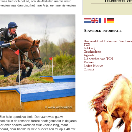
Trakehners zij
r was het toch gelukt, ook de Abdullah merrie werd
eulen was dan ging het naar Arja, een merrie veulen
Stamboek informatie
Hoe werkt het Trakehner Stamboe
TCN
Fokkerij
Geschiedenis
Agenda
Lid worden van TCN
Verkoop
Leden Nieuws
Contact
 Een hele sportieve bink. De naam was gauw
ed die in de rensport furore heeft gemaakt in de jaren
r over anders wordt dit stuk veel te lang, maar
ard, daar haalde hij vele successen tot op 1.40 mtr.