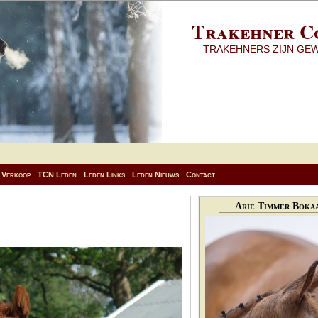
Trakehner C
TRAKEHNERS ZIJN GE
Verkoop
TCN Leden
Leden Links
Leden Nieuws
Contact
Arie Timmer Bokaa