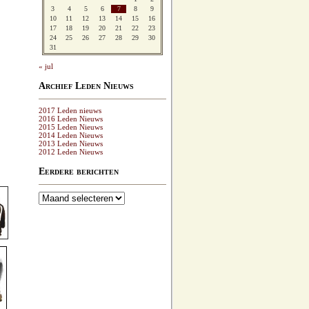
3
4
5
6
7
8
9
10
11
12
13
14
15
16
17
18
19
20
21
22
23
24
25
26
27
28
29
30
31
« jul
Archief Leden Nieuws
2017 Leden nieuws
2016 Leden Nieuws
2015 Leden Nieuws
2014 Leden Nieuws
2013 Leden Nieuws
2012 Leden Nieuws
Eerdere berichten
Eerdere
berichten