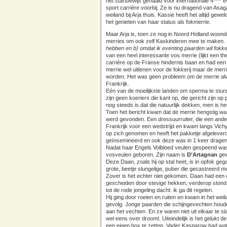
het startbewijs gehaald voor internationale 4**** 
sport carrière voorbij. Ze is nu dragend van Asag
weiland bij Arja thuis. Kassie heeft het altijd gew
het genieten van haar status als fokmerrie.
Maar Arja is, toen ze nog in Noord Holland woon
merries om ook zelf Kaskinderen mee te maken.
hebben en b) omdat ik eventing paarden wil fokk
van een heel interessante vos merrie (lijkt een t
carrière op de Franse hindernis baan en had een 
merrie wel uitlenen voor de fokkerij maar de merri
worden. Het was geen probleem om de merrie alv
Frankrijk.
Eén van de moeilijkste landen om sperma te sturen
zijn geen koeriers die kant op, die gericht zijn op
nog steeds is dat die natuurlijk dekken, men is he
Toen het bericht kwam dat de merrie hengstig wa
werd gevonden. Een dressuurruiter, die een ande
Frankrijk voor een wedstrijd en kwam langs Vichy
op zich genomen en heeft het pakketje afgeleverd.
geïnsemineerd en ook deze was in 1 keer dragen
Nadat haar Engels Volbloed veulen gespeend was
vosveulen geboren. Zijn naam is
D’Artagnan
gew
Deze Daan, zoals hij op stal heet, is in opfok ge
grote, beetje slungelige, puber die gecastreerd
Zover is het echter niet gekomen. Daan had een o
gescheiden door stevige hekken, verderop stond.
tot de rode jongeling dacht: ik ga dit regelen.
Hij ging door roeien en ruiten en kwam in het wei
gevolg. Jonge paarden die schijngevechten houden
aan het vechten. En ze waren niet uit elkaar te 
wel eens over droomt. Uiteindelijk is het gelukt de
een eigen box te zetten. Vader Kasparow had w