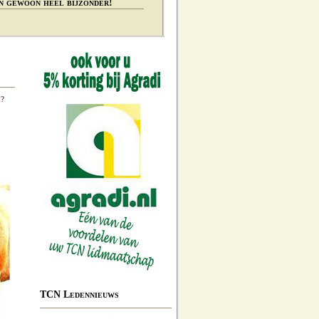
n gewoon heel bijzonder!
k?
TCN Ledennieuws