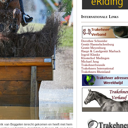
Internationale Links
Dorothee Schneider
Gestüt Haemelschenburg
Gestüt Meyenburg
Haupt & Landgestüt Marbach
Ingrid Klimke
Klosterhof Medingen
Michael Jung
Trakehnerfreunde
Trakehners International
Trakehners Rheinland
rik van Boggelen terecht gekomen en heeft met hem