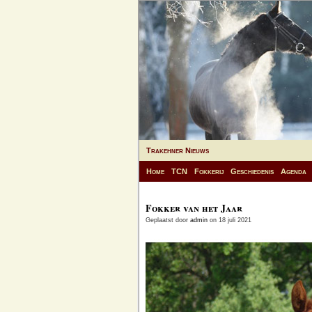
Trakehner Nieuws
Home
TCN
Fokkerij
Geschiedenis
Agenda
Fokker van het Jaar
Geplaatst door
admin
on 18 juli 2021