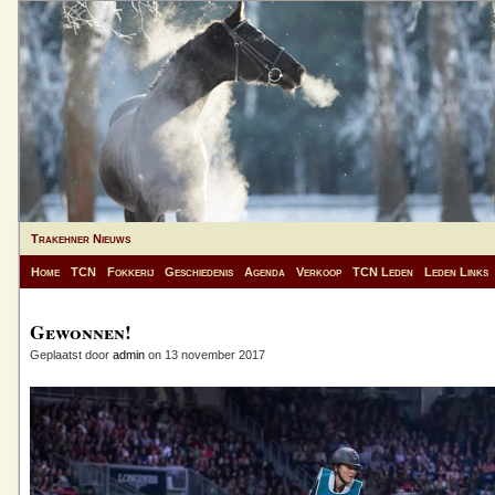
Trakehner Nieuws
Home
TCN
Fokkerij
Geschiedenis
Agenda
Verkoop
TCN Leden
Leden Links
Gewonnen!
Geplaatst door
admin
on 13 november 2017