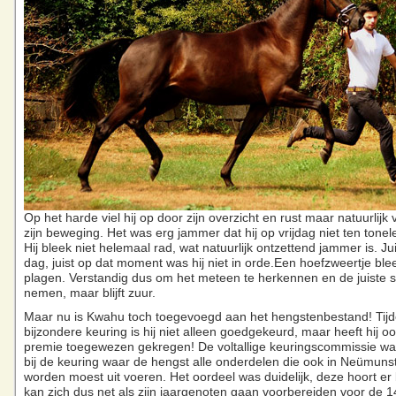
Op het harde viel hij op door zijn overzicht en rust maar natuurlijk 
zijn beweging. Het was erg jammer dat hij op vrijdag niet ten tone
Hij bleek niet helemaal rad, wat natuurlijk ontzettend jammer is. Ju
dag, juist op dat moment was hij niet in orde.Een hoefzweertje bl
plagen. Verstandig dus om het meteen te herkennen en de juiste 
nemen, maar blijft zuur.
Maar nu is Kwahu toch toegevoegd aan het hengstenbestand! Tij
bijzondere keuring is hij niet alleen goedgekeurd, maar heeft hij o
premie toegewezen gekregen! De voltallige keuringscommissie w
bij de keuring waar de hengst alle onderdelen die ook in Neümun
worden moest uit voeren. Het oordeel was duidelijk, deze hoort er
kan zich dus net als zijn jaargenoten gaan voorbereiden voor de 1