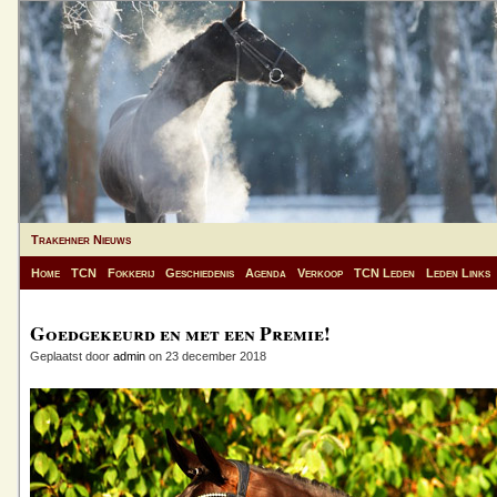
Trakehner Nieuws
Home
TCN
Fokkerij
Geschiedenis
Agenda
Verkoop
TCN Leden
Leden Links
Goedgekeurd en met een Premie!
Geplaatst door
admin
on 23 december 2018