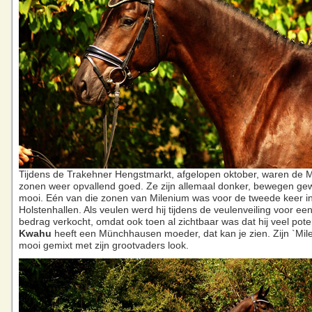
Tijdens de Trakehner Hengstmarkt, afgelopen oktober, waren de 
zonen weer opvallend goed. Ze zijn allemaal donker, bewegen gew
mooi. Eén van die zonen van Milenium was voor de tweede keer i
Holstenhallen. Als veulen werd hij tijdens de veulenveiling voor ee
bedrag verkocht, omdat ook toen al zichtbaar was dat hij veel poten
Kwahu
heeft een Münchhausen moeder, dat kan je zien. Zijn `Milen
mooi gemixt met zijn grootvaders look.