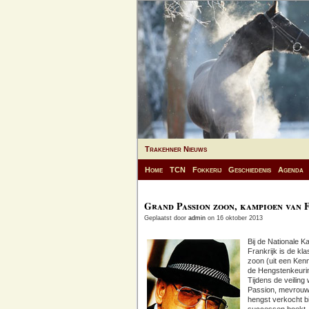
Trakehner Nieuws
Home
TCN
Fokkerij
Geschiedenis
Agenda
Grand Passion zoon, kampioen van 
Geplaatst door
admin
on 16 oktober 2013
Bij de Nationale 
Frankrijk is de k
zoon (uit een Ke
de Hengstenkeurin
Tijdens de veilin
Passion, mevrouw 
hengst verkocht bi