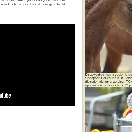
 We hebben van Kojak helaas geen foto kunnen
n wel, zij het iets gedateerd, bewegend beeld
Dit geweldige merrie veulen is ge
Singapoor. Het veulen is in Gel
die reden niet op onze eigen T
opgenomen met maar liefst
59
pu