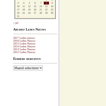
3
4
5
6
7
8
9
10
11
12
13
14
15
16
17
18
19
20
21
22
23
24
25
26
27
28
29
30
31
« jul
Archief Leden Nieuws
2017 Leden nieuws
2016 Leden Nieuws
2015 Leden Nieuws
2014 Leden Nieuws
2013 Leden Nieuws
2012 Leden Nieuws
Eerdere berichten
Eerdere
berichten