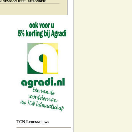
n gewoon heel bijzonder!
TCN Ledennieuws