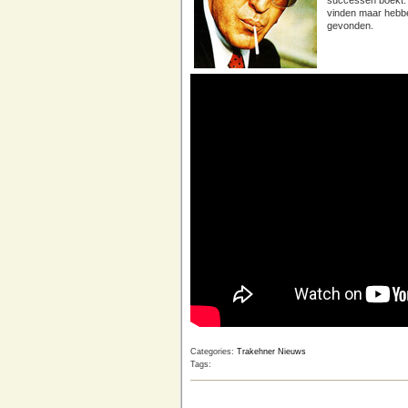
successen boekt.
vinden maar hebbe
gevonden.
Categories:
Trakehner Nieuws
Tags: