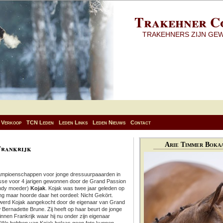
Trakehner C
TRAKEHNERS ZIJN GE
Verkoop
TCN Leden
Leden Links
Leden Nieuws
Contact
Arie Timmer Bokaa
Frankrijk
Kampioenschappen voor jonge dressuurpaaarden in
lasse voor 4 jarigen gewonnen door de Grand Passion
nndy moeder)
Kojak
. Kojak was twee jaar geleden op
g maar hoorde daar het oordeel: Nicht Gekört.
g werd Kojak aangekocht door de eigenaar van Grand
Bernadette Brune. Zij heeft op haar beurt de jonge
nnen Frankrijk waar hij nu onder zijn eigenaar