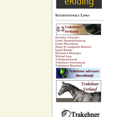
Internationale Links
Dorothee Schneider
Gestüt Haemelschenburg
Gestüt Meyenburg
Haupt & Landgestüt Marbach
Ingrid Klimke
Klosterhof Medingen
Michael Jung
Trakehnerfreunde
Trakehners International
Trakehners Rheinland