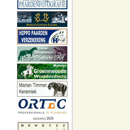
augustus 2026
M
D
W
D
V
Z
Z
1
2