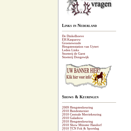
Links in Nederland
De Dinkelhoeve
EH.Kasparow
Groenewoude
Hengstenstation van Uytert
Leden Links
Stoeterij de Garst
Stoeterij Dongewijk
Shows & Keuringen
2009 Hengstenkeuring
2010 Bundesturnier
2010 Centrale Merriekeuring
2010 Galashow
2010 Hengstenkeuring
2010 Show Münster Handorf
2010 TCN Fok & Sportdag