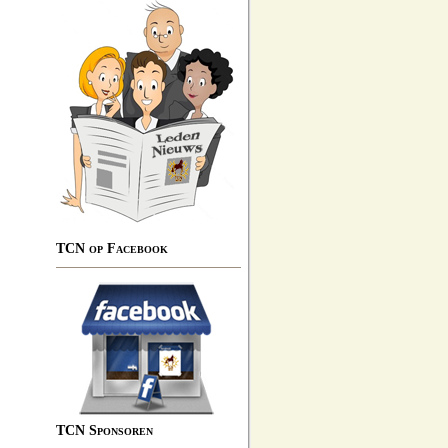
TCN op Facebook
TCN Sponsoren