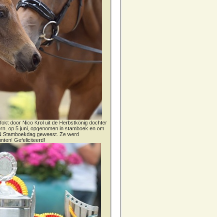
fokt door Nico Krol uit de Herbstkönig dochter
dern, op 5 juni, opgenomen in stamboek en om
CN Stamboekdag geweest. Ze werd
nten! Gefeliciteerd!