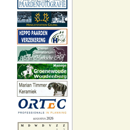
augustus 2026
M
D
W
D
V
Z
Z
1
2