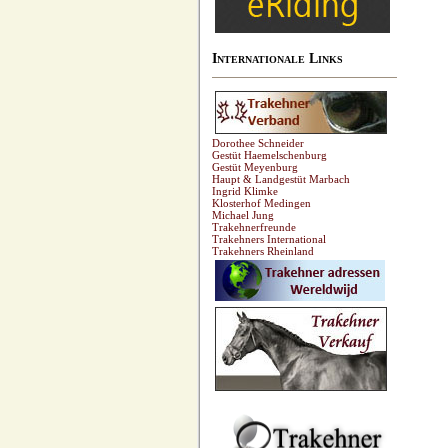
Internationale Links
Dorothee Schneider
Gestüt Haemelschenburg
Gestüt Meyenburg
Haupt & Landgestüt Marbach
Ingrid Klimke
Klosterhof Medingen
Michael Jung
Trakehnerfreunde
Trakehners International
Trakehners Rheinland