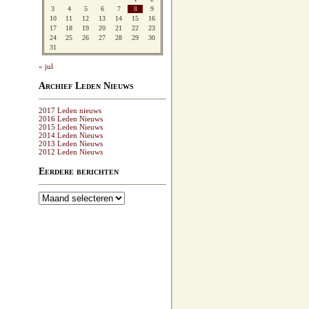
3
4
5
6
7
8
9
10
11
12
13
14
15
16
17
18
19
20
21
22
23
24
25
26
27
28
29
30
31
« jul
Archief Leden Nieuws
2017 Leden nieuws
2016 Leden Nieuws
2015 Leden Nieuws
2014 Leden Nieuws
2013 Leden Nieuws
2012 Leden Nieuws
Eerdere berichten
Eerdere
berichten