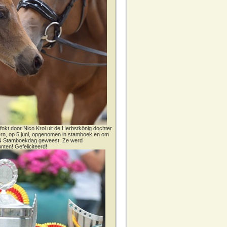
fokt door Nico Krol uit de Herbstkönig dochter
dern, op 5 juni, opgenomen in stamboek en om
CN Stamboekdag geweest. Ze werd
nten! Gefeliciteerd!