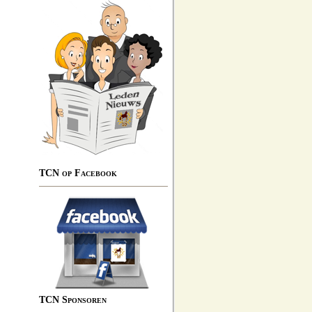
TCN op Facebook
TCN Sponsoren