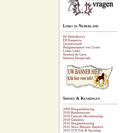
Links in Nederland
De Dinkelhoeve
EH.Kasparow
Groenewoude
Hengstenstation van Uytert
Leden Links
Stoeterij de Garst
Stoeterij Dongewijk
Shows & Keuringen
2009 Hengstenkeuring
2010 Bundesturnier
2010 Centrale Merriekeuring
2010 Galashow
2010 Hengstenkeuring
2010 Show Münster Handorf
2010 TCN Fok & Sportdag