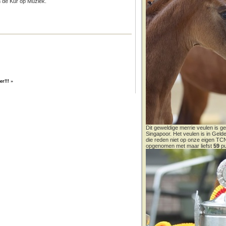
n de Kür op Muziek.
er!!!
»
Dit geweldige merrie veulen is ge
Singapoor. Het veulen is in Gel
die reden niet op onze eigen T
opgenomen met maar liefst
59
pu