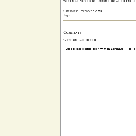
winst naar zich toe te trekken in de Grand Prix e
Categories:
Trakehner Nieuws
Tags:
Comments
Comments are closed.
«
Blue Horse Hertug zoon wint in Zevenaar
Hij is 