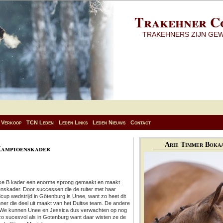
Trakehner C
TRAKEHNERS ZIJN GE
Verkoop
TCN Leden
Leden Links
Leden Nieuws
Contact
Arie Timmer Bokaa
Kampioenskader
itse B kader een enorme sprong gemaakt en maakt
enskader. Door successen die de ruiter met haar
cup wedstrijd in Götenburg is Unee, want zo heet dit
ner die deel uit maakt van het Duitse team. De andere
er. We kunnen Unee en Jessica dus verwachten op nog
 zo sucesvol als in Gotenburg want daar wisten ze de