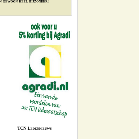
n gewoon heel bijzonder!
TCN Ledennieuws