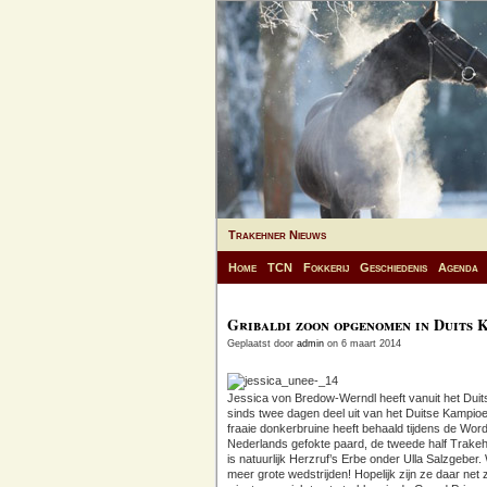
Trakehner Nieuws
Home
TCN
Fokkerij
Geschiedenis
Agenda
Gribaldi zoon opgenomen in Duits 
Geplaatst door
admin
on 6 maart 2014
Jessica von Bredow-Werndl heeft vanuit het Du
sinds twee dagen deel uit van het Duitse Kampio
fraaie donkerbruine heeft behaald tijdens de Word
Nederlands gefokte paard, de tweede half Trakeh
is natuurlijk Herzruf’s Erbe onder Ulla Salzgeb
meer grote wedstrijden! Hopelijk zijn ze daar net