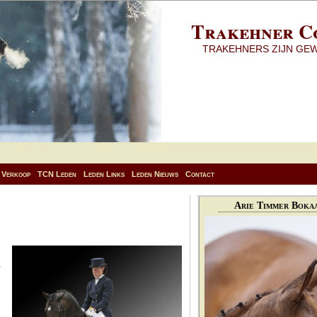
Trakehner C
TRAKEHNERS ZIJN GE
Verkoop
TCN Leden
Leden Links
Leden Nieuws
Contact
Arie Timmer Bokaa
r