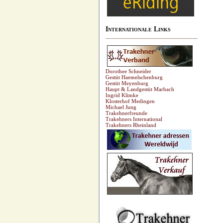
Internationale Links
Dorothee Schneider
Gestüt Haemelschenburg
Gestüt Meyenburg
Haupt & Landgestüt Marbach
Ingrid Klimke
Klosterhof Medingen
Michael Jung
Trakehnerfreunde
Trakehners International
Trakehners Rheinland