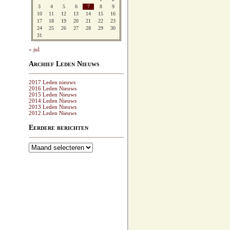
3
4
5
6
7
8
9
10
11
12
13
14
15
16
17
18
19
20
21
22
23
24
25
26
27
28
29
30
31
« jul
Archief Leden Nieuws
2017 Leden nieuws
2016 Leden Nieuws
2015 Leden Nieuws
2014 Leden Nieuws
2013 Leden Nieuws
2012 Leden Nieuws
Eerdere berichten
Eerdere
berichten