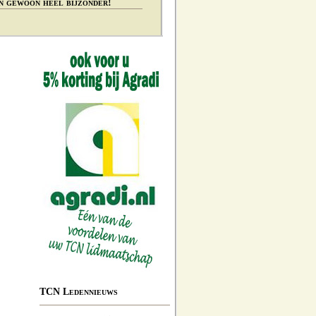
n gewoon heel bijzonder!
TCN Ledennieuws