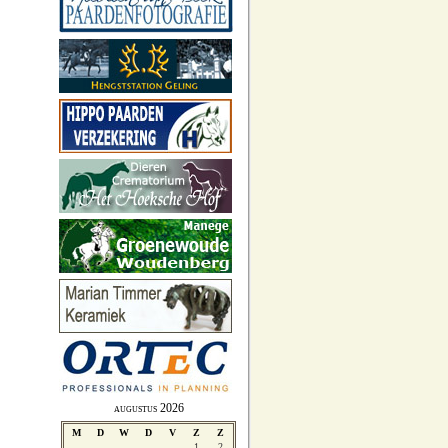
augustus 2026
M
D
W
D
V
Z
Z
1
2