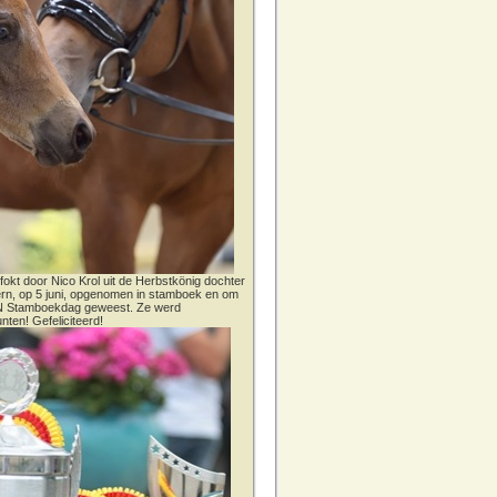
fokt door Nico Krol uit de Herbstkönig dochter
dern, op 5 juni, opgenomen in stamboek en om
CN Stamboekdag geweest. Ze werd
nten! Gefeliciteerd!