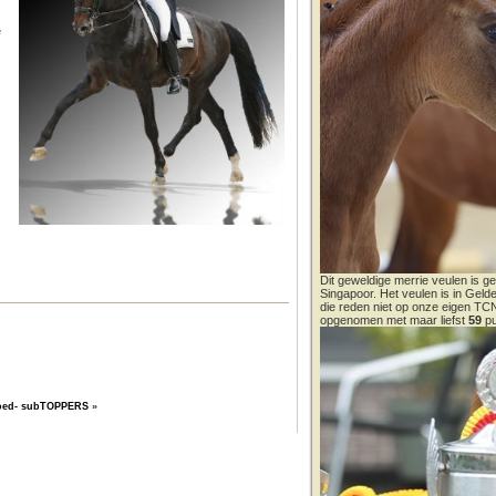
e
Dit geweldige merrie veulen is ge
Singapoor. Het veulen is in Gel
die reden niet op onze eigen T
opgenomen met maar liefst
59
pu
oed- subTOPPERS
»