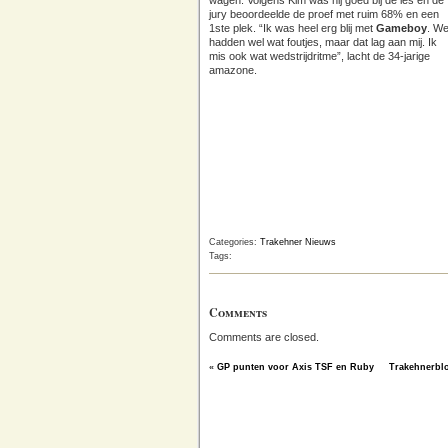
wagen. Volgens Kim was hij goed bij de les en de
jury beoordeelde de proef met ruim 68% en een
1ste plek. “Ik was heel erg blij met
Gameboy
. W
hadden wel wat foutjes, maar dat lag aan mij. Ik
mis ook wat wedstrijdritme”, lacht de 34-jarige
amazone.
Categories:
Trakehner Nieuws
Tags:
Comments
Comments are closed.
«
GP punten voor Axis TSF en Ruby
Trakehnerbl