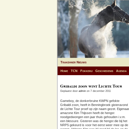
Trakehner Nieuws
Home
TCN
Fokkerij
Geschiedenis
Agenda
Gribaldi zoon wint Lichte Tour
Geplaatst door
admin
on 7 december 2011
Gameboy, de donkerbruine KWPN gefokte
Gribaldi zoon, heeft in Benningbroek gisteravond
de Lichte Tour proef op zijn naam gezet. Eigenaa
amazone Kim Thijssen heeft de hengst
noodgedwongen een jaar thuis gehouden i.v.m.
een blessure. Gisteren was de hengst die bij het
NRPS gekeurd is voor het eerst weer mee op de