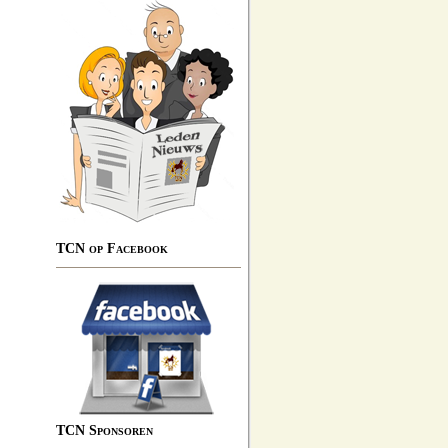
TCN op Facebook
TCN Sponsoren