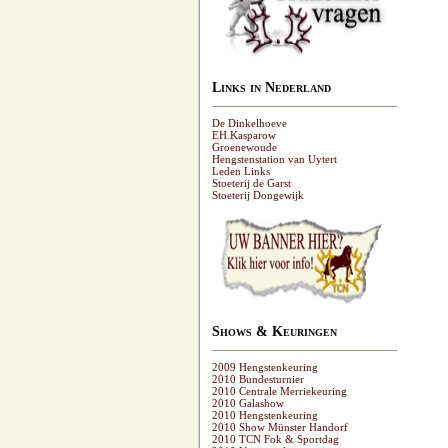
Links in Nederland
De Dinkelhoeve
EH.Kasparow
Groenewoude
Hengstenstation van Uytert
Leden Links
Stoeterij de Garst
Stoeterij Dongewijk
Shows & Keuringen
2009 Hengstenkeuring
2010 Bundesturnier
2010 Centrale Merriekeuring
2010 Galashow
2010 Hengstenkeuring
2010 Show Münster Handorf
2010 TCN Fok & Sportdag