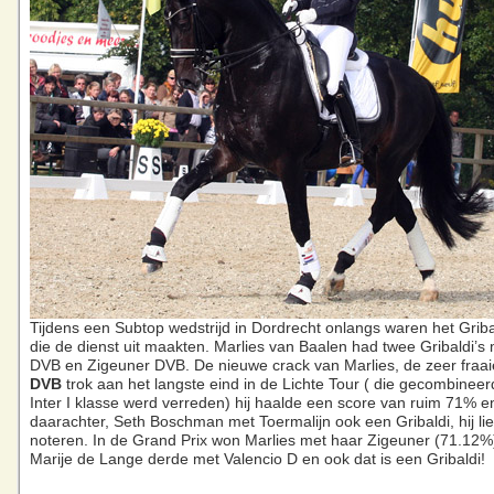
Tijdens een Subtop wedstrijd in Dordrecht onlangs waren het Grib
die de dienst uit maakten. Marlies van Baalen had twee Gribaldi’s 
DVB en Zigeuner DVB. De nieuwe crack van Marlies, de zeer fraa
DVB
trok aan het langste eind in de Lichte Tour ( die gecombinee
Inter I klasse werd verreden) hij haalde een score van ruim 71% e
daarachter, Seth Boschman met Toermalijn ook een Gribaldi, hij li
noteren. In de Grand Prix won Marlies met haar Zigeuner (71.12%
Marije de Lange derde met Valencio D en ook dat is een Gribaldi!