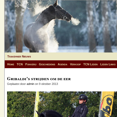
Trakehner Nieuws
Home
TCN
Fokkerij
Geschiedenis
Agenda
Verkoop
TCN Leden
Leden Links
Gribaldi’s strijden om de eer
Geplaatst door
admin
on 9 oktober 2013