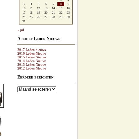
3
4
5
6
7
8
9
10
11
12
13
14
15
16
17
18
19
20
21
22
23
24
25
26
27
28
29
30
31
« jul
Archief Leden Nieuws
2017 Leden nieuws
2016 Leden Nieuws
2015 Leden Nieuws
2014 Leden Nieuws
2013 Leden Nieuws
2012 Leden Nieuws
Eerdere berichten
Eerdere
berichten