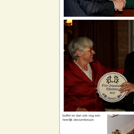
buffet en dan ook nog een
heerlijk dessertkeuze.