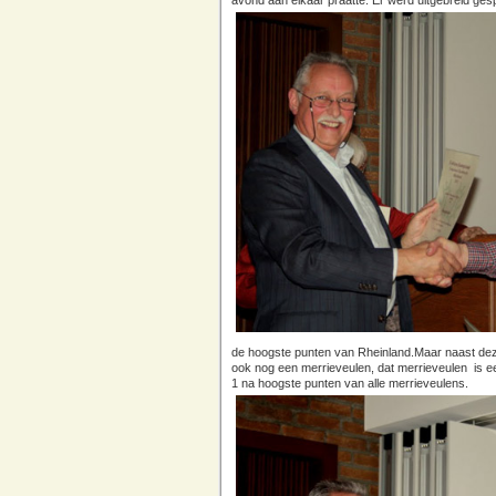
avond aan elkaar praatte.
Er werd uitgebreid ge
de hoogste punten van Rheinland.Maar naast dez
ook nog een merrieveulen, dat merrieveulen is ee
1 na hoogste punten van alle merrieveulens.