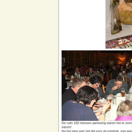
De ruim 150 mensen aanwezig waren het er over e
vieren!
Na het eten was het tijd voor de tombola, met een 