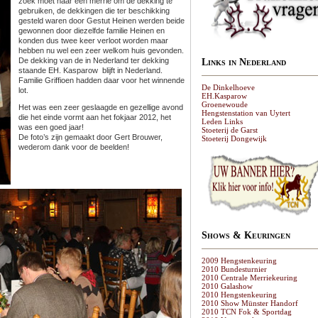
zoek moet naar een merrie om de dekking te
gebruiken, de dekkingen die ter beschikking
gesteld waren door Gestut Heinen werden beide
gewonnen door diezelfde familie Heinen en
konden dus twee keer verloot worden maar
hebben nu wel een zeer welkom huis gevonden.
De dekking van de in Nederland ter dekking
Links in Nederland
staande EH. Kasparow blijft in Nederland.
Familie Griffioen hadden daar voor het winnende
De Dinkelhoeve
lot.
EH.Kasparow
Groenewoude
Het was een zeer geslaagde en gezellige avond
Hengstenstation van Uytert
die het einde vormt aan het fokjaar 2012, het
Leden Links
was een goed jaar!
Stoeterij de Garst
De foto’s zijn gemaakt door Gert Brouwer,
Stoeterij Dongewijk
wederom dank voor de beelden!
Shows & Keuringen
2009 Hengstenkeuring
2010 Bundesturnier
2010 Centrale Merriekeuring
2010 Galashow
2010 Hengstenkeuring
2010 Show Münster Handorf
2010 TCN Fok & Sportdag