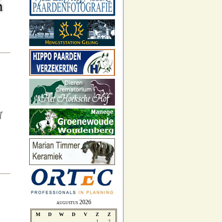
augustus 2026
M
D
W
D
V
Z
Z
1
2