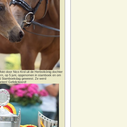
fokt door Nico Krol uit de Herbstkönig dochter
dern, op 5 juni, opgenomen in stamboek en om
CN Stamboekdag geweest. Ze werd
nten! Gefeliciteerd!