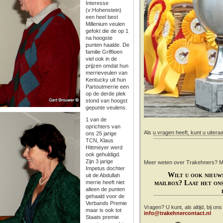
Interesse
(v:Hohenstein)
een heel best
Millenium veulen
gefokt die de op 1
na hoogste
punten haalde.
De
familie Griffioen
viel ook in de
prijzen omdat hun
merrieveulen van
Kentucky uit hun
Partoutmerrie een
op de derde plek
stond van hoogst
gepunte veulens.
1 van de
oprichters van
Als u vragen heeft, kunt u uitera
ons 25 jarige
TCN, Klaus
Hittmeyer werd
ook gehuldigd.
Zijn 3 jarige
Meer weten over Trakehners? Mail
Impetus dochter
Wilt u ook nieuw
uit de Abdullah
merrie heeft niet
mailbox? Laat het ons
alleen de punten
gehaald voor de
Verbands Premie
Vragen? U kunt, als altijd, bij on
maar is ook tot
info@trakehnercontact.nl
Staats premie