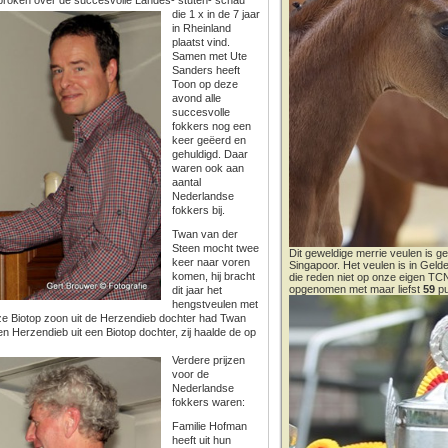
sproken over de succesvolle Landes- stuten- schau
die 1 x in de 7 jaar
in Rheinland
plaatst vind.
Samen met Ute
Sanders heeft
Toon op deze
avond alle
succesvolle
fokkers nog een
keer geëerd en
gehuldigd. Daar
waren ook aan
aantal
Nederlandse
fokkers bij.
Twan van der
Steen mocht twee
Dit geweldige merrie veulen is ge
keer naar voren
Singapoor. Het veulen is in Gel
komen, hij bracht
die reden niet op onze eigen T
opgenomen met maar liefst
59
pu
dit jaar het
hengstveulen met
e Biotop zoon uit de Herzendieb dochter had Twan
n Herzendieb uit een Biotop dochter, zij haalde de op
Verdere prijzen
voor de
Nederlandse
fokkers waren:
Familie Hofman
heeft uit hun