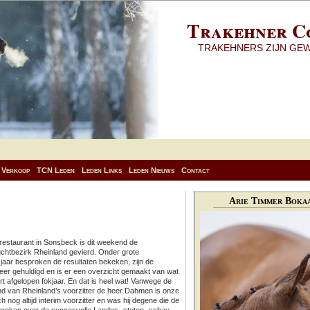
Trakehner C
TRAKEHNERS ZIJN GE
Verkoop
TCN Leden
Leden Links
Leden Nieuws
Contact
Arie Timmer Bokaa
g restaurant in Sonsbeck is dit weekend de
Zuchtbezirk Rheinland gevierd. Onder grote
t jaar besproken de resultaten bekeken, zijn de
eer gehuldigd en is er een overzicht gemaakt van wat
rt afgelopen fokjaar. En dat is heel wat! Vanwege de
d van Rheinland’s voorzitter de heer Dahmen is onze
nog altijd interim voorzitter en was hij degene die de