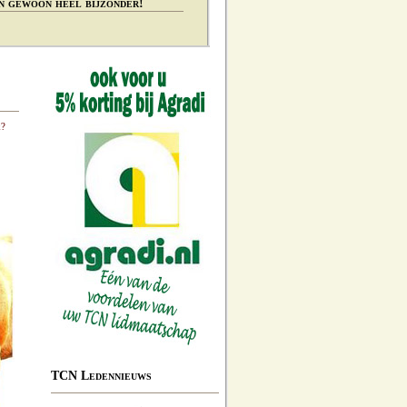
n gewoon heel bijzonder!
k?
TCN Ledennieuws