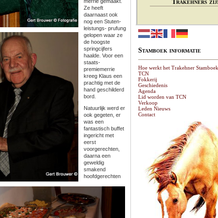
merrie gemaakt.
Trakehners zij
Ze heeft
daarnaast ook
nog een Stuten-
leistungs- prufung
gelopen waar ze
de hoogste
springcijfers
Stamboek informatie
haalde. Voor een
staats-
Hoe werkt het Trakehner Stamboe
premiemerrie
TCN
kreeg Klaus een
Fokkerij
prachtig met de
Geschiedenis
hand geschilderd
Agenda
bord.
Lid worden van TCN
Verkoop
Natuurlijk werd er
Leden Nieuws
Contact
ook gegeten, er
was een
fantastisch buffet
ingericht met
eerst
voorgerechten,
daarna een
geweldig
smakend
hoofdgerechten