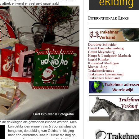
 aftrek en werd er veel geld opgehaald.
Internationale Links
Dorothee Schneider
Gestüt Haemelschenburg
Gestüt Meyenburg
Haupt & Landgestüt Marbach
Ingrid Klimke
Klosterhof Medingen
Michael Jung
Trakehnerfreunde
Trakehners International
Trakehners Rheinland
zijn de dekkingen die gewonnen kunnen worden.
Men
kon dekkingen winnen van 5 vooraanstaande
hengsten, de dekking van Goldschmidt ging
naar een overenthousiaste Duitse die nog op