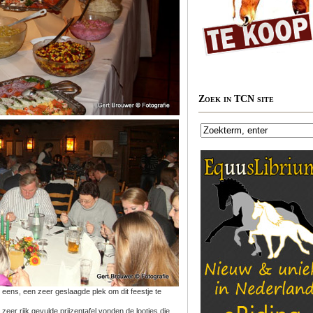
Zoek in TCN site
ens, een zeer geslaagde plek om dit feestje te
zeer rijk gevulde prijzentafel vonden de lootjes die