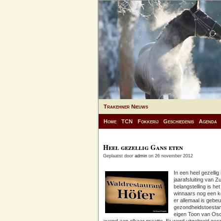
Trakehner Nieuws
Home
TCN
Fokkerij
Geschiedenis
Agenda
Heel gezellig Gans eten
Geplaatst door
admin
on 26 november 2012
In een heel gezelli
jaarafsluiting van 
belangstelling is he
winnaars nog een k
er allemaal is gebeu
gezondheidstoestan
eigen Toon van Osch 