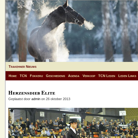
Trakehner Nieuws
Home
TCN
Fokkerij
Geschiedenis
Agenda
Verkoop
TCN Leden
Leden Links
Herzensdieb Elite
Geplaatst door
admin
on 26 oktober 2013