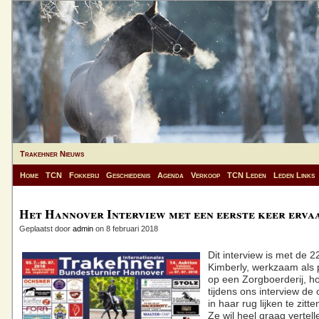
Trakehner Nieuws
Home
TCN
Fokkerij
Geschiedenis
Agenda
Verkoop
TCN Leden
Leden Links
Het Hannover Interview met een eerste keer erva
Geplaatst door
admin
on 8 februari 2018
Dit interview is met de 22
Kimberly, werkzaam als
op een Zorgboerderij, h
tijdens ons interview de
in haar rug lijken te zit
Ze wil heel graag vertel