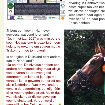
ervaring in Hannover wa
echte super-fan van het B
wel als we de vragen stel
keer lichten haar ogen o
over het BT en haar paa
Focus hebben.
Jij bent een keer in Hannover
geweest, wat vond je er van?
*Ja, in het jaar 2017 was mijn eerste
keer. Het was onwijs gezellig en een
hele toffe ervaring om samen met je
Trakehner mee te maken!
Is het rijden in Duitsland echt anders
dan in Nederland?
*Ja en nee. De niveaus hebben een
andere naamaanduiding maar als je
van te voren de proeven goed
doorneemt en iemand je helpt met
vertalen is het gewoon een proef net
als in Nederland. Wat ik wel anders
vond is de beoordeling. Je krijgt één
cijfer voor je gehele proef. Als er dus
wat mislukt heeft dit wel gevolgen
voor je eindtotaal. Verder word er
natuurlijk in het Duits voorgelezen