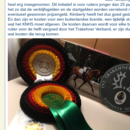
heel erg meegenomen. Dit initiatief is voor ruiters jonger dan 25 jaa
het zo dat de verblijfsgelden en de startgelden worden verrekend 
eventueel gewonnen prijzengeld, Kimberly heeft het dus goed ged
En dan zijn er kosten voor een buitenlandse licentie, een tijdelijk st
wat het KNHS moet afgeven. De kosten daarvan wordt voor elke b
ruiter voor de helft vergoed door het Trakehner Verband, er zijn d
wat kosten die terug komen.