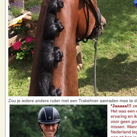
Zou je iedere andere ruiter met een Trakehner aanraden mee te 
*Jaaaaa!!!
ze
Het was een o
ervaring en i
voor geen go
missen. Wann
Nederland te