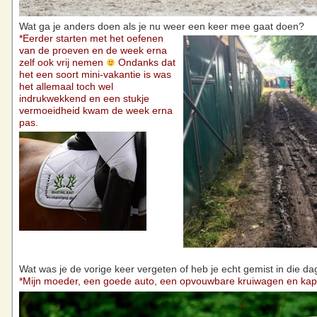
Wat ga je anders doen als je nu weer een keer mee gaat doen?
*Eerder starten met het oefenen
van de proeven en de week erna
zelf ook vrij nemen
Ondanks dat
het een soort mini-vakantie is was
het allemaal toch wel
indrukwekkend en een stukje
vermoeidheid kwam de week erna
pas.
Wat was je de vorige keer vergeten of heb je echt gemist in die d
*Mijn moeder, een goede auto, een opvouwbare kruiwagen en ka