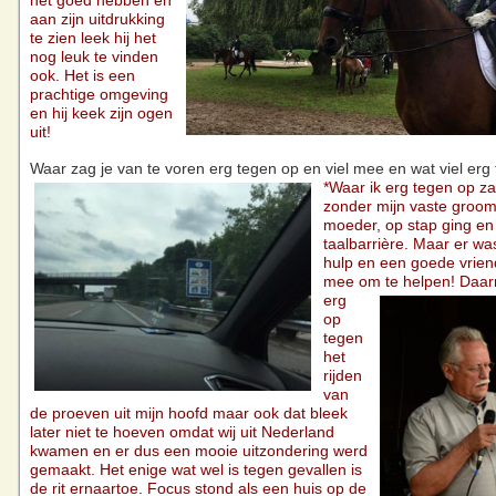
het goed hebben en
aan zijn uitdrukking
te zien leek hij het
nog leuk te vinden
ook. Het is een
prachtige omgeving
en hij keek zijn ogen
uit!
Waar zag je van te voren erg tegen op en viel mee en wat viel erg
*Waar ik erg tegen op za
zonder mijn vaste groom
moeder, op stap ging en
taalbarrière. Maar er w
hulp en een goede vrien
mee om te helpen!
Daar
erg
op
tegen
het
rijden
van
de proeven uit mijn hoofd maar ook dat bleek
later niet te hoeven omdat wij uit Nederland
kwamen en er dus een mooie uitzondering werd
gemaakt. Het enige wat wel is tegen gevallen is
de rit ernaartoe. Focus stond als een huis op de