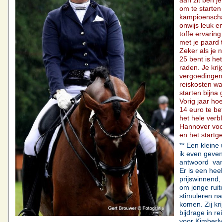
aan zit ben j
om te starten
kampioenscha
onwijs leuk e
toffe ervari
met je paard 
Zeker als je 
25 bent is he
raden. Je krij
vergoedingen
reiskosten w
starten bijna g
Vorig jaar ho
14 euro te be
het hele verbli
Hannover voo
en het startge
** Een kleine
ik even geven 
antwoord van
Er is een hee
prijswinnend
om jonge ruit
stimuleren na
komen. Zij kr
bijdrage in re
voor Kimberl