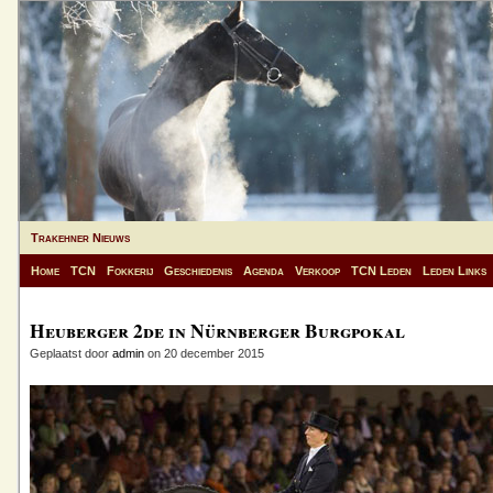
Trakehner Nieuws
Home
TCN
Fokkerij
Geschiedenis
Agenda
Verkoop
TCN Leden
Leden Links
Heuberger 2de in Nürnberger Burgpokal
Geplaatst door
admin
on 20 december 2015