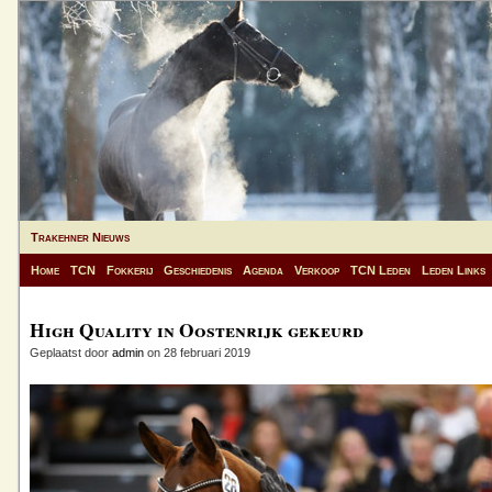
Trakehner Nieuws
Home
TCN
Fokkerij
Geschiedenis
Agenda
Verkoop
TCN Leden
Leden Links
High Quality in Oostenrijk gekeurd
Geplaatst door
admin
on 28 februari 2019