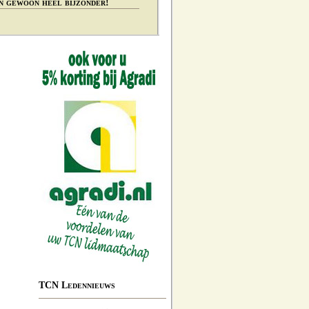
n gewoon heel bijzonder!
TCN Ledennieuws