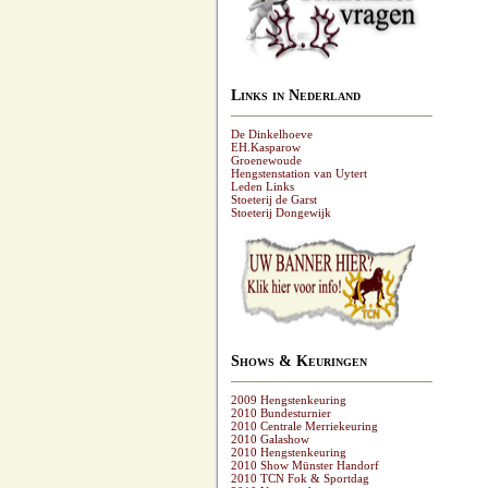
Links in Nederland
De Dinkelhoeve
EH.Kasparow
Groenewoude
Hengstenstation van Uytert
Leden Links
Stoeterij de Garst
Stoeterij Dongewijk
Shows & Keuringen
2009 Hengstenkeuring
2010 Bundesturnier
2010 Centrale Merriekeuring
2010 Galashow
2010 Hengstenkeuring
2010 Show Münster Handorf
2010 TCN Fok & Sportdag