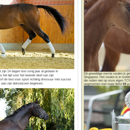
ijn 14 dagen test vorig jaar al gedaan in
Dit geweldige merrie veulen is ge
 het tijd voor het tweede deel van zijn
Singapoor. Het veulen is in Gel
orf de test voor sport richting dressuur met succes
die reden niet op onze eigen T
s aan zijn dekseizoen beginnen.
opgenomen met maar liefst
59
pu