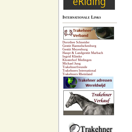
Internationale Links
Dorothee Schneider
Gestüt Haemelschenburg
Gestüt Meyenburg
Haupt & Landgestüt Marbach
Ingrid Klimke
Klosterhof Medingen
Michael Jung
Trakehnerfreunde
Trakehners International
Trakehners Rheinland