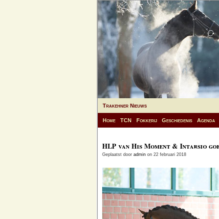
Trakehner Nieuws
Home
TCN
Fokkerij
Geschiedenis
Agenda
HLP van His Moment & Intarsio go
Geplaatst door
admin
on 22 februari 2018