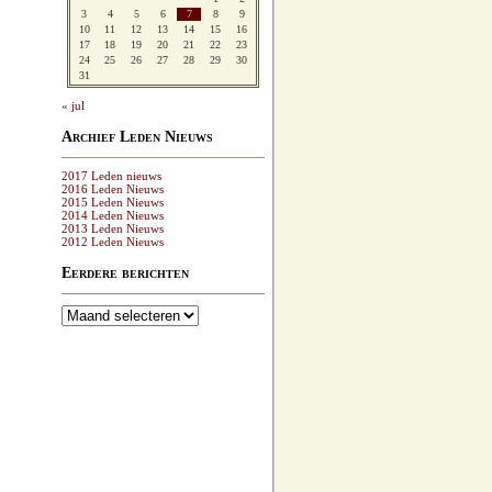
3
4
5
6
7
8
9
10
11
12
13
14
15
16
17
18
19
20
21
22
23
24
25
26
27
28
29
30
31
« jul
Archief Leden Nieuws
2017 Leden nieuws
2016 Leden Nieuws
2015 Leden Nieuws
2014 Leden Nieuws
2013 Leden Nieuws
2012 Leden Nieuws
Eerdere berichten
Eerdere
berichten