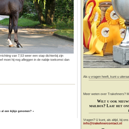
rrichting van 7,53 weer een stap dichterbij zijn
oef moet hij nog afleggen in de nabije toekomst dan
Als u vragen heeft, kunt u uitera
Meer weten over Trakehners? Mail
Wilt u ook nieuw
mailbox? Laat het ons
u al een kijkje genomen?
»
Vragen? U kunt, als altijd, bij on
info@trakehnercontact.nl