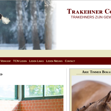
Trakehner C
TRAKEHNERS ZIJN GE
Verkoop
TCN Leden
Leden Links
Leden Nieuws
Contact
Arie Timmer Bokaa
ed