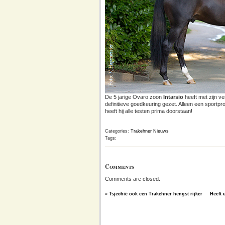
De 5 jarige Ovaro zoon
Intarsio
heeft met zijn ve
definitieve goedkeuring gezet. Alleen een sportpr
heeft hij alle testen prima doorstaan!
Categories:
Trakehner Nieuws
Tags:
Comments
Comments are closed.
«
Tsjechië ook een Trakehner hengst rijker
Heeft 