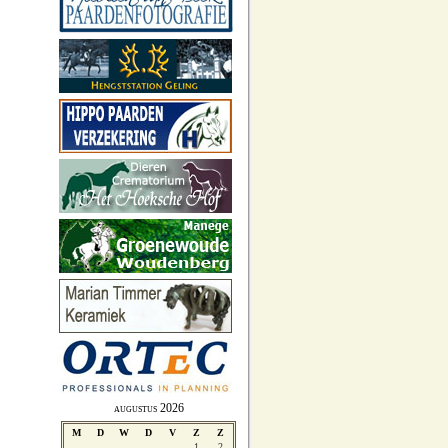
augustus 2026
M
D
W
D
V
Z
Z
1
2