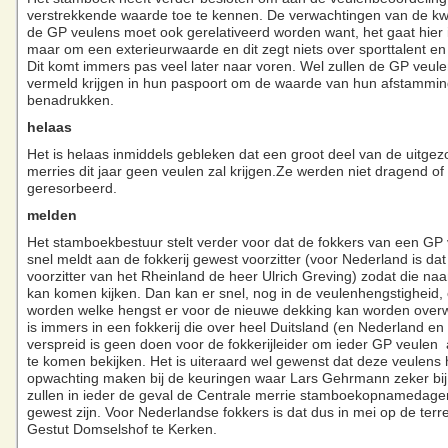
verstrekkende waarde toe te kennen. De verwachtingen van de kwa
de GP veulens moet ook gerelativeerd worden want, het gaat hier
maar om een exterieurwaarde en dit zegt niets over sporttalent en R
Dit komt immers pas veel later naar voren. Wel zullen de GP veule
vermeld krijgen in hun paspoort om de waarde van hun afstamming
benadrukken.
helaas
Het is helaas inmiddels gebleken dat een groot deel van de uitgez
merries dit jaar geen veulen zal krijgen.Ze werden niet dragend o
geresorbeerd.
melden
Het stamboekbestuur stelt verder voor dat de fokkers van een GP 
snel meldt aan de fokkerij gewest voorzitter (voor Nederland is dat
voorzitter van het Rheinland de heer Ulrich Greving) zodat die naa
kan komen kijken. Dan kan er snel, nog in de veulenhengstigheid,
worden welke hengst er voor de nieuwe dekking kan worden over
is immers in een fokkerij die over heel Duitsland (en Nederland en 
verspreid is geen doen voor de fokkerijleider om ieder GP veulen a
te komen bekijken. Het is uiteraard wel gewenst dat deze veulens
opwachting maken bij de keuringen waar Lars Gehrmann zeker bij 
zullen in ieder de geval de Centrale merrie stamboekopnamedage
gewest zijn. Voor Nederlandse fokkers is dat dus in mei op de terr
Gestut Domselshof te Kerken.