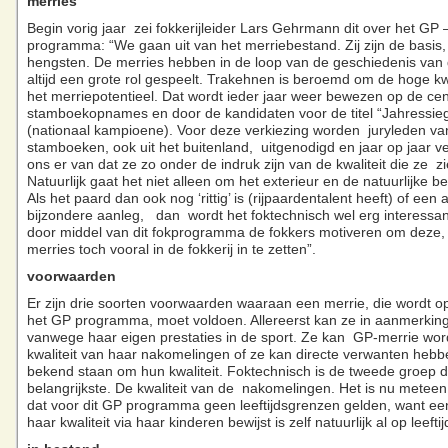
merries
Begin vorig jaar zei fokkerijleider Lars Gehrmann dit over het GP 
programma: “We gaan uit van het merriebestand. Zij zijn de basis,
hengsten. De merries hebben in de loop van de geschiedenis van d
altijd een grote rol gespeelt. Trakehnen is beroemd om de hoge kwa
het merriepotentieel. Dat wordt ieder jaar weer bewezen op de cen
stamboekopnames en door de kandidaten voor de titel “Jahressieg
(nationaal kampioene). Voor deze verkiezing worden juryleden v
stamboeken, ook uit het buitenland, uitgenodigd en jaar op jaar ve
ons er van dat ze zo onder de indruk zijn van de kwaliteit die ze zi
Natuurlijk gaat het niet alleen om het exterieur en de natuurlijke 
Als het paard dan ook nog ‘rittig’ is (rijpaardentalent heeft) of een
bijzondere aanleg, dan wordt het foktechnisch wel erg interessan
door middel van dit fokprogramma de fokkers motiveren om deze,
merries toch vooral in de fokkerij in te zetten”.
voorwaarden
Er zijn drie soorten voorwaarden waaraan een merrie, die wordt 
het GP programma, moet voldoen. Allereerst kan ze in aanmerki
vanwege haar eigen prestaties in de sport. Ze kan GP-merrie wo
kwaliteit van haar nakomelingen of ze kan directe verwanten hebb
bekend staan om hun kwaliteit. Foktechnisch is de tweede groep 
belangrijkste. De kwaliteit van de nakomelingen. Het is nu meteen a
dat voor dit GP programma geen leeftijdsgrenzen gelden, want ee
haar kwaliteit via haar kinderen bewijst is zelf natuurlijk al op leeftij