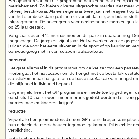
Het opstarten van het GP programma betekende ook een opschon
merriebestand. Zo bleken diverse uitgezochte merries niet meer v
fokkerij beschikbaar. Als een eigenaar twee jaar niet reageert op 
van het stamboek dan gaat men er vanuit dat er geen belangstelling
fokprogramma. De bovengrens voor deelnemende merries qua leeft
op 25 jaar gesteld.
Vorig jaar deden 441 merries mee en dit jaar zijn daaraan nog 195
toegevoegd. De jongsten zijn 4 jaar. Het verwerken van de gegev
jarigen die voor het eerst uitkomen in de sport of op keuringen vers
eenvoudigweg niet in een seizoen realiseerbaar.
passend
Het gaat allemaal in dit programma om de keuze voor een passen
Hierbij gaat het niet zozeer om de hengst met de beste fokresutat
statistieken, maar het gaat om de beste
combinatie
van hengst en
die blijft heel individueel bepaald.
Ongetwijfeld heeft het GP programma er mede toe bij gedragen da
eerst sits 10 jaar er weer meer merries gedekt werden dan vorig 
merries moeten kinderen krijgen!
reductie
Vrijwel alle hengstenhouders die een GP merrie kregen aangeboden
hun dekgeld de merriehouder tegemoet gekomen. Dit is echter ge
verplichting.
Het stamboek heeft verder besloten om aan de veulenbeoordelin