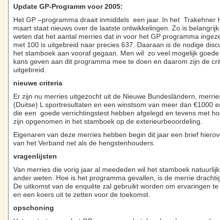
Update GP-Programm voor 2005:
Het GP –programma draait inmiddels een jaar. In het Trakehner 
maart staat nieuws over de laatste ontwikkelingen. Zo is belangrij
weten dat het aantal merries dat in voor het GP programma ingez
met 100 is uitgebreid naar precies 637. Daaraan is de nodige disc
het stamboek aan vooraf gegaan. Men wil zo veel mogelijk goede
kans geven aan dit programma mee te doen en daarom zijn de crit
uitgebreid.
nieuwe criteria
Er zijn nu merries uitgezocht uit de Nieuwe Bundesländern, merri
(Duitse) L sportresultaten en een winstsom van meer dan €1000 e
die een goede verrichtingstest hebben afgelegd en tevens met h
zijn opgenomen in het stamboek op de exterieurbeoordeling.
Eigenaren van deze merries hebben begin dit jaar een brief hiero
van het Verband net als de hengstenhouders.
vragenlijsten
Van merries die vorig jaar al meededen wil het stamboek natuurlij
ander weten. Hoe is het programma gevallen, is de merrie drachtig
De uitkomst van de enquête zal gebruikt worden om ervaringen te
en een koers uit te zetten voor de toekomst.
opschoning