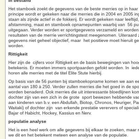
in bestand
Het stamboek zoekt de gegevens van de beste merries op in haar 
principe wordt er gekeken naar die merries die in 2004 en 2005 i
staan als zijnde actief in de fokkerij. Er wordt gekeken naar leeftijd,
afstamming, maat en stamboek opnamepunten waarbij van 56 pu
uitgegaan. Verder worden er sportgegevens verzameld en worden
resultaten van de merrie verrichtingstest meegenomen. Uiteraard 
gegevens niet geheel objectief, maar het positieve moet hieruit gef
worden.
Rittigkeit
Hier zijn de cijfers voor Rittigkeit en de basis bewegingen van hoo
betekenis. Er moeten immers sportpaarden gefokt worden. In iede
horen alle merries met de titel Elite Stute hierbij.
Op basis van de 56 punten bij stamboekopname komen we aan ee
aantal van 180 à 250. Verder zullen merries die het goed in de sp
worden benaderd. Ook merries die uit interessante bloedlijnen ko
dochter zijn van een zich in de grote sport bewezen hebbende va
aan kinderen van b.v. een Abdullah, Biotop, Chronos, Heuriger, Pa
Waitaki) of dochter zijn van erkende prestatie verervers of speciali
Bajar of Habicht, Hockey, Kassius en Nerv.
populatie analyse
Het is een heel werk om alle gegevens bij elkaar te zoeken, maar
we dit en het betekent meteen een analyse van de populatie.