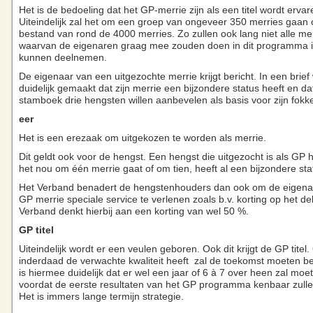
Het is de bedoeling dat het GP-merrie zijn als een titel wordt ervar
Uiteindelijk zal het om een groep van ongeveer 350 merries gaan
bestand van rond de 4000 merries. Zo zullen ook lang niet alle me
waarvan de eigenaren graag mee zouden doen in dit programma 
kunnen deelnemen.
De eigenaar van een uitgezochte merrie krijgt bericht. In een brief
duidelijk gemaakt dat zijn merrie een bijzondere status heeft en da
stamboek drie hengsten willen aanbevelen als basis voor zijn fokk
eer
Het is een erezaak om uitgekozen te worden als merrie.
Dit geldt ook voor de hengst. Een hengst die uitgezocht is als GP h
het nou om één merrie gaat of om tien, heeft al een bijzondere sta
Het Verband benadert de hengstenhouders dan ook om de eigena
GP merrie speciale service te verlenen zoals b.v. korting op het de
Verband denkt hierbij aan een korting van wel 50 %.
GP titel
Uiteindelijk wordt er een veulen geboren. Ook dit krijgt de GP titel.
inderdaad de verwachte kwaliteit heeft zal de toekomst moeten be
is hiermee duidelijk dat er wel een jaar of 6 à 7 over heen zal mo
voordat de eerste resultaten van het GP programma kenbaar zull
Het is immers lange termijn strategie.