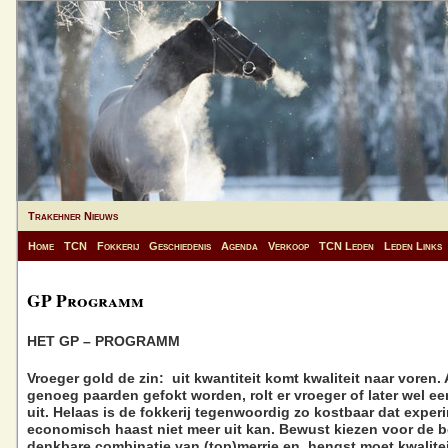
Trakehner Nieuws
Home
TCN
Fokkerij
Geschiedenis
Agenda
Verkoop
TCN Leden
Leden Links
GP Programm
HET GP – PROGRAMM
Vroeger gold de zin: uit kwantiteit komt kwaliteit naar voren. 
genoeg paarden gefokt worden, rolt er vroeger of later wel e
uit. Helaas is de fokkerij tegenwoordig zo kostbaar dat exper
economisch haast niet meer uit kan. Bewust kiezen voor de b
denkbare combinatie van (top)merrie en hengst moet kwalitei