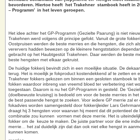
bevorderen. Hiertoe heeft het Trakehner stamboek heeft in 2
– Programm’ in het leven geroepen.
Het idee achter het GP-Programm (Gezielte Paarung) is niet nieuw.
Trakehnen werd volgens dit principe gefokt. Vanuit de grote fokkeri
Oostpruisen werden de beste merries en die hengsten, die zich al
verervers hadden bewezen op de kleinere hengststation dependan
gebracht op het Haubtgestüt Trakehnen. Daar werden de beste me
beste hengsten met elkaar gekruist.
De huidige fokkerij bevindt zich in een moeilijke situatie. De dekaa
terug. Het is moeilijk je fokproduct kostendekkend af te zetten en e
Trakehner fokkers gekozen om binnen een gesloten stamboek te b
fokken waardoor inbreng van vreemd bloed ter verbetering niet wo
toegestaan. Daarom is nu het GP-Programm in gesteld. De ‘Geziel
(doelbewuste kruising) is bedoeld om voor de beste merries in he
de best passende hengst te zoeken. Voor iedere GP merrie zal er
fokadvies worden samengesteld door fokkerijleider Lars Gehrmann.
draagt hij 3 hengsten voor waarvan hij meent dat dit potentieel de
combinatie zou kunnen vormen met deze merrie. Het is uiteindelij
fokker om de keuze te maken. De juiste partner voor die ene indiv
merrie… het zal duidelijk zijn dat dan ook niet elke hengst in aanm
kunnen komen.