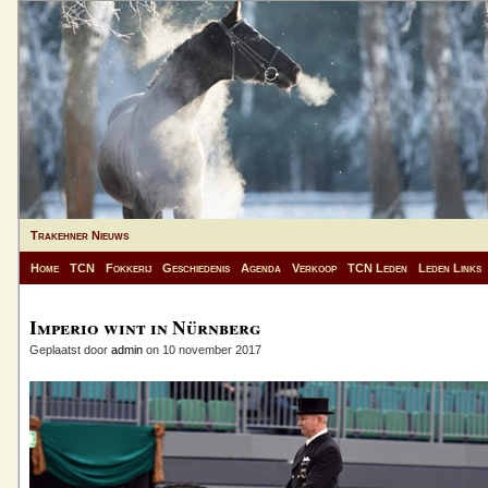
Trakehner Nieuws
Home
TCN
Fokkerij
Geschiedenis
Agenda
Verkoop
TCN Leden
Leden Links
Imperio wint in Nürnberg
Geplaatst door
admin
on 10 november 2017