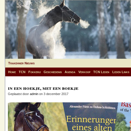
Trakehner Nieuws
Home
TCN
Fokkerij
Geschiedenis
Agenda
Verkoop
TCN Leden
Leden Links
in een hoekje, met een boekje
Geplaatst door
admin
on 3 december 2017